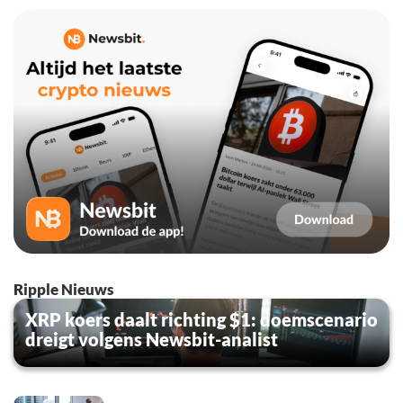
Ripple Nieuws
XRP koers daalt richting $1: doemscenario
dreigt volgens Newsbit-analist