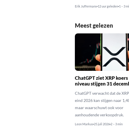
Erik Juffermans
12 uur geleden
1 – 3 m
Meest gelezen
ChatGPT ziet XRP koers 
niveau stijgen 31 decem
ChatGPT verwacht dat de XRP
eind 2026 kan stijgen naar 1,40
maar waarschuwt ook voor
aanhoudende verkoopdruk.
Leon Markus
25 juli 2026
2 – 3 min