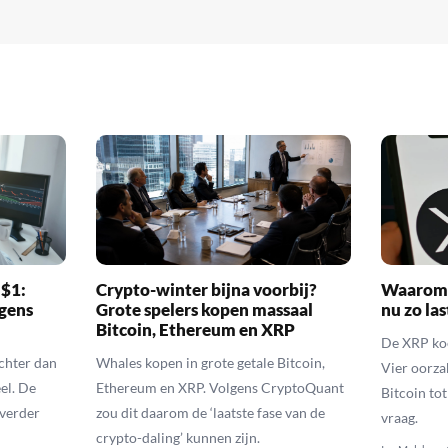
 $1:
Crypto-winter bijna voorbij?
Waarom 
gens
Grote spelers kopen massaal
nu zo las
Bitcoin, Ethereum en XRP
De XRP koer
echter dan
Whales kopen in grote getale Bitcoin,
Vier oorza
el. De
Ethereum en XRP. Volgens CryptoQuant
Bitcoin to
 verder
zou dit daarom de ‘laatste fase van de
vraag.
crypto-daling’ kunnen zijn.