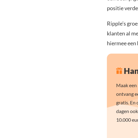
positie verd
Ripple’s groe
klanten al m
hiermee een b
Han
Maak een a
ontvang e
gratis. En 
dagen ook
10.000 eur