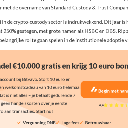
er met de overname van Standard Custody & Trust Compan
i in de crypto-custody sector is indrukwekkend. Dit jaar is 
et 250% gestegen, met grote namen als HSBC en DBS. Rippl
elangrijke rol te gaan spelen in de institutionele adoptie v
del €10.000 gratis en krijg 10 euro bo
ccount bij Bitvavo. Stort 10 euro en
en welkomstcadeau van 10 euro helemaal
Begin met han
dat is niet alles – je betaalt gedurende 7
 geen handelskosten over je eerste
4,4
o aan transacties. Start nu!
Vergunning DNB
Lage fees
Betrouwbaar