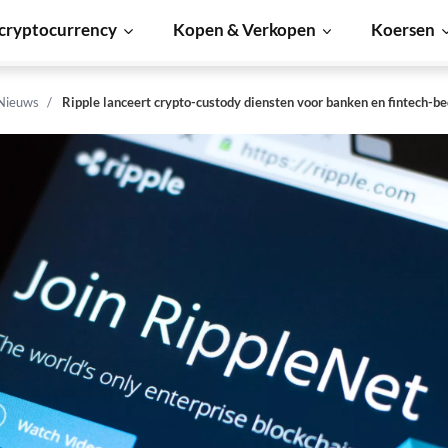
cryptocurrency
Kopen & Verkopen
Koersen
 Nieuws
Ripple lanceert crypto-custody diensten voor banken en fintech-be