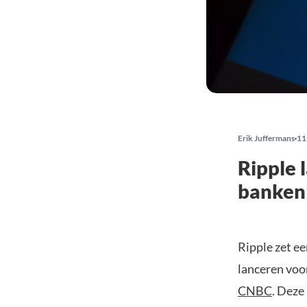
Erik Juffermans
11
Ripple 
banken 
Ripple zet e
lanceren voo
CNBC
. Deze