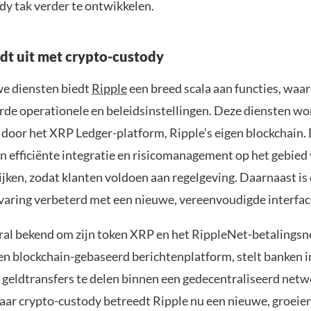
dy tak verder te ontwikkelen.
idt uit met crypto-custody
e diensten biedt
Ripple
een breed scala aan functies, waa
rde operationele en beleidsinstellingen. Deze diensten w
door het XRP Ledger-platform, Ripple’s eigen blockchain. 
n efficiënte integratie en risicomanagement op het gebied 
jken, zodat klanten voldoen aan regelgeving. Daarnaast is
varing verbeterd met een nieuwe, vereenvoudigde interfac
oral bekend om zijn token XRP en het RippleNet-betalings
en blockchain-gebaseerd berichtenplatform, stelt banken i
 geldtransfers te delen binnen een gedecentraliseerd netw
naar crypto-custody betreedt Ripple nu een nieuwe, groeie