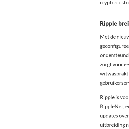
crypto-custo
Ripple bre
Met de nieuw
geconfiguree
ondersteund 
zorgt voor ee
witwasprakti
gebruikerser
Ripple is vo
RippleNet, e
updates over
uitbreiding 