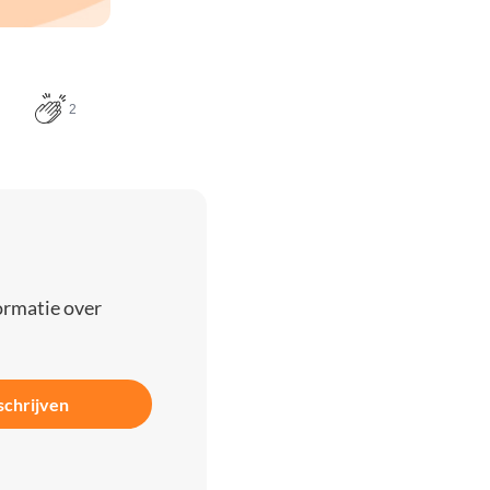
2
ormatie over
schrijven