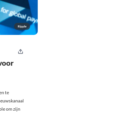
Ripple
voor
en te
nieuwskanaal
ple om zijn