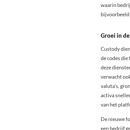
waarin bedrij
bijvoorbeeld
Groei in d
Custody diens
de codes die 
deze diensten
verwacht ook 
valuta’s, gr
activa snell
van het plat
De nieuwe fo
een bedrijf g