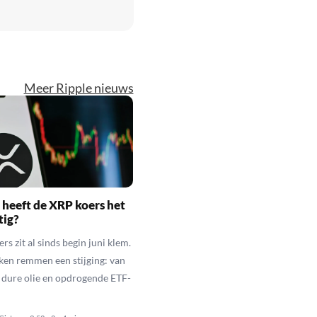
Meer Ripple nieuws
heeft de XRP koers het
tig?
s zit al sinds begin juni klem.
ken remmen een stijging: van
t dure olie en opdrogende ETF-