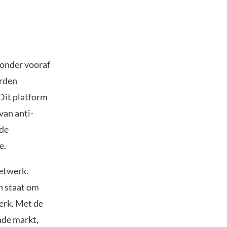
ronder vooraf
orden
Dit platform
van anti-
 de
e.
netwerk.
n staat om
erk. Met de
nde markt,