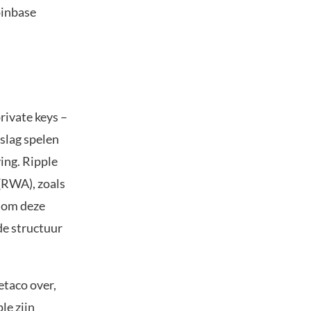
oinbase
rivate keys –
pslag spelen
ing. Ripple
 (RWA), zoals
k om deze
de structuur
etaco over,
le zijn