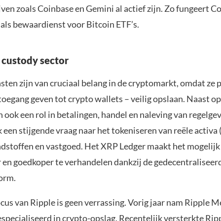
ven zoals Coinbase en Gemini al actief zijn. Zo fungeert C
 als bewaardienst voor Bitcoin ETF’s.
e custody sector
ten zijn van cruciaal belang in de cryptomarkt, omdat ze p
toegang geven tot crypto wallets – veilig opslaan. Naast o
 ook een rol in betalingen, handel en naleving van regelgev
een stijgende vraag naar het tokeniseren van reële activa
ondstoffen en vastgoed. Het XRP Ledger maakt het mogelij
er en goedkoper te verhandelen dankzij de gedecentraliseer
form.
cus van Ripple is geen verrassing. Vorig jaar nam Ripple M
especialiseerd in crypto-opslag. Recentelijk versterkte Ripp