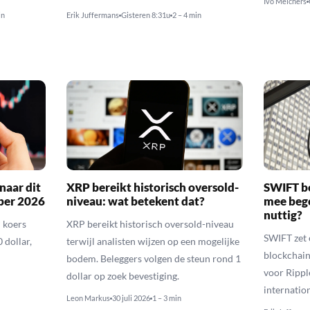
Ivo Melchers
in
Erik Juffermans
Gisteren 8:31u
2 – 4 min
naar dit
XRP bereikt historisch oversold-
SWIFT b
ber 2026
niveau: wat betekent dat?
mee bego
nuttig?
 koers
XRP bereikt historisch oversold-niveau
SWIFT zet 
 dollar,
terwijl analisten wijzen op een mogelijke
blockchain
bodem. Beleggers volgen de steun rond 1
voor Rippl
dollar op zoek bevestiging.
internatio
Leon Markus
30 juli 2026
1 – 3 min