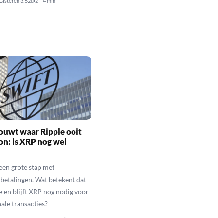
Gisteren 3:52u
2 – 4 min
ouwt waar Ripple ooit
n: is XRP nog wel
een grote stap met
betalingen. Wat betekent dat
e en blijft XRP nog nodig voor
nale transacties?