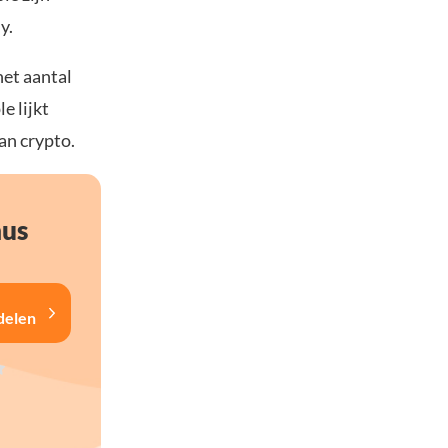
y.
het aantal
e lijkt
an crypto.
nus
delen