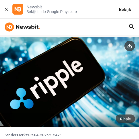
Newsbit
Bekijk
Bekijk in de Google Play store
Ripple
Sander Derks
09-04-2025
17:47