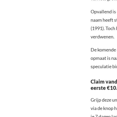
Opvallend is 
naam heeft s
(1991). Toch 
verdwenen.
De komende d
opmaat is naar
speculatie b
Claim vand
eerste €10
Grijp deze u
via de knop h
je 7 dagen la