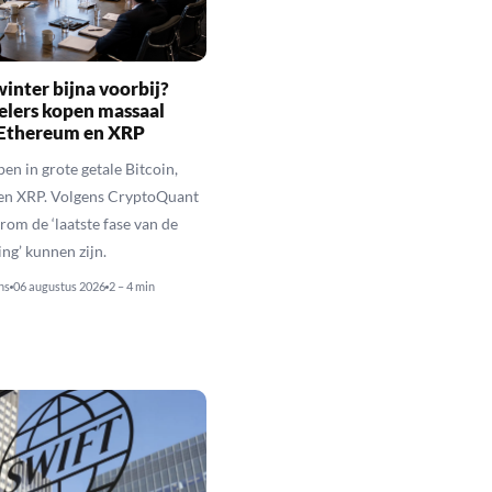
inter bijna voorbij?
elers kopen massaal
 Ethereum en XRP
en in grote getale Bitcoin,
en XRP. Volgens CryptoQuant
rom de ‘laatste fase van de
ing’ kunnen zijn.
ns
06 augustus 2026
2 – 4 min