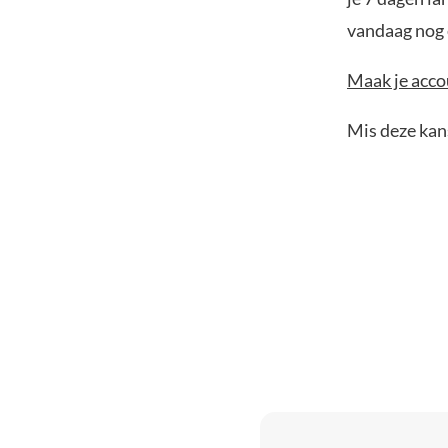
vandaag nog e
Maak je accou
Mis deze kans