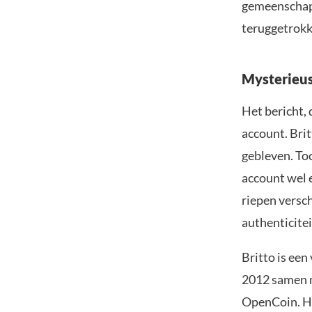
gemeenschap 
teruggetrokk
Mysterieus
Het bericht, 
account. Brit
gebleven. Toc
account wel e
riepen versc
authenticitei
Britto is een
2012 samen m
OpenCoin. Hi