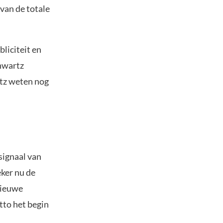
 van de totale
bliciteit en
hwartz
rtz weten nog
signaal van
ker nu de
nieuwe
tto het begin