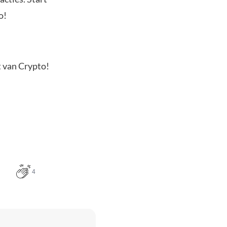
o!
t van Crypto!
4