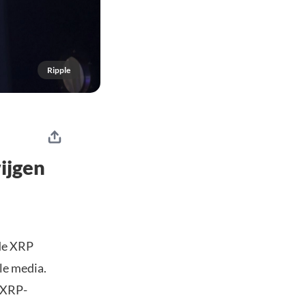
Ripple
wijgen
de XRP
le media.
 XRP-