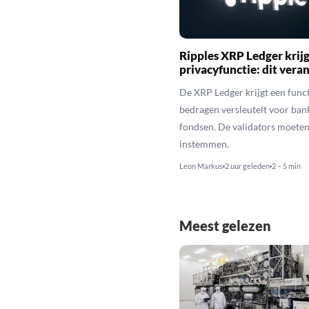
Ripples XRP Ledger krijg
privacyfunctie: dit veran
De XRP Ledger krijgt een funct
bedragen versleutelt voor ban
fondsen. De validators moeten
instemmen.
Leon Markus
2 uur geleden
2 – 5 min
Meest gelezen