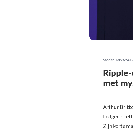
Sander Derks
24-0
Ripple-
met mys
Arthur Britt
Ledger, heeft
Zijn korte m