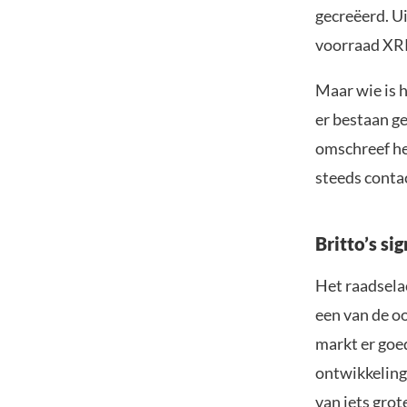
gecreëerd. U
voorraad XR
Maar wie is h
er bestaan g
omschreef he
steeds conta
Britto’s si
Het raadselac
een van de o
markt er goe
ontwikkelinge
van iets grot