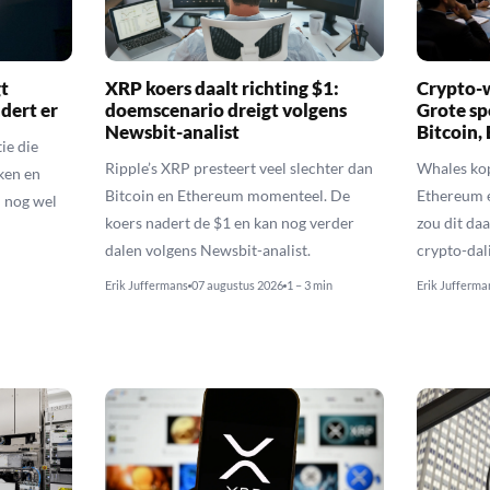
t
XRP koers daalt richting $1:
Crypto-w
dert er
doemscenario dreigt volgens
Grote sp
Newsbit-analist
Bitcoin,
ie die
Ripple’s XRP presteert veel slechter dan
Whales kop
ken en
Bitcoin en Ethereum momenteel. De
Ethereum 
 nog wel
koers nadert de $1 en kan nog verder
zou dit daa
dalen volgens Newsbit-analist.
crypto-dal
Erik Juffermans
07 augustus 2026
1 – 3 min
Erik Jufferma