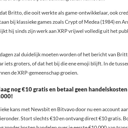
dat Britto, die ooit werkte als game-ontwikkelaar, ook cred
taan bij klassieke games zoals Crypt of Medea (1984) en A
lijkt hij sinds zijn werk aan XRP vrijwel volledig uit het pub
agen zal duidelijk moeten worden of het bericht van Brit
 iets groters, of dat het bij die ene emoji blijft. In de tussen
innen de XRP-gemeenschap groeien.
aag nog €10 gratis en betaal geen handelskosten
.000!
nieke kans met Newsbit en Bitvavo door nu een account aa
ieronder. Stort slechts €10 en ontvang direct €10 gratis. 
ng zonder kosten handelen over je eerste €10.000 aan trans