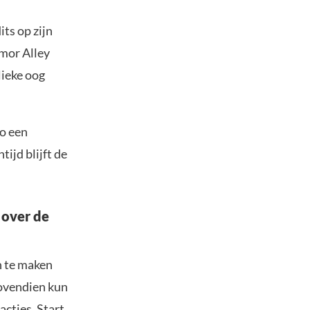
its op zijn
rmor Alley
lieke oog
to een
tijd blijft de
 over de
n te maken
Bovendien kun
acties. Start