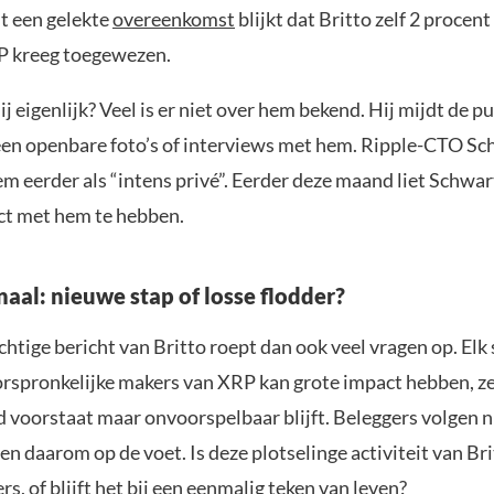
it een gelekte
overeenkomst
blijkt dat Britto zelf 2 procent
P kreeg toegewezen.
ij eigenlijk? Veel is er niet over hem bekend. Hij mijdt de pu
een openbare foto’s of interviews met hem. Ripple-CTO Sc
m eerder als “intens privé”. Eerder deze maand liet Schwa
ct met hem te hebben.
gnaal: nieuwe stap of losse flodder?
htige bericht van Britto roept dan ook veel vragen op. Elk 
orspronkelijke makers van XRP kan grote impact hebben, ze
d voorstaat maar onvoorspelbaar blijft. Beleggers volgen 
n daarom op de voet. Is deze plotselinge activiteit van Bri
ers, of blijft het bij een eenmalig teken van leven?