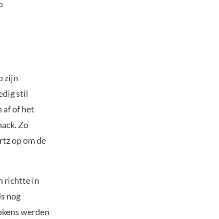
o
 zijn
dig stil
 af of het
hack. Zo
rtz op om de
 richtte in
ds nog
tokens werden