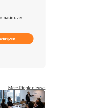
ormatie over
schrijven
Meer Ripple nieuws