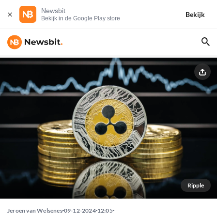
Newsbit
Bekijk
Bekijk in de Google Play store
Ripple
Jeroen van Welsenes
09-12-2024
12:05