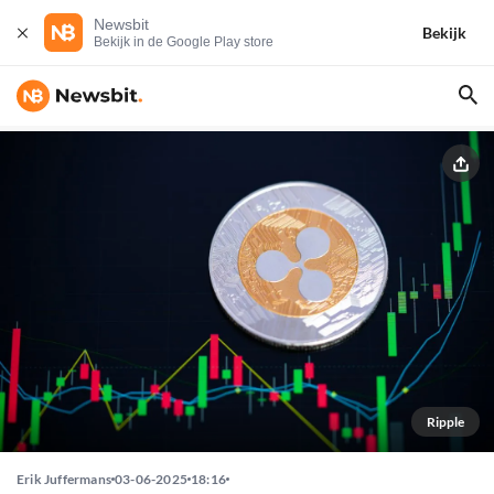
Newsbit
Bekijk
Bekijk in de Google Play store
Ripple
Erik Juffermans
03-06-2025
18:16