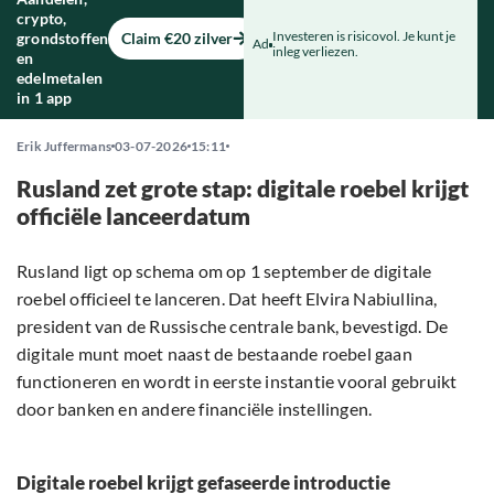
crypto,
Investeren is risicovol. Je kunt je
grondstoffen
Claim €20 zilver
Ad
inleg verliezen.
en
edelmetalen
in 1 app
Erik Juffermans
03-07-2026
15:11
Rusland zet grote stap: digitale roebel krijgt
officiële lanceerdatum
Rusland ligt op schema om op 1 september de digitale
roebel officieel te lanceren. Dat heeft Elvira Nabiullina,
president van de Russische centrale bank, bevestigd. De
digitale munt moet naast de bestaande roebel gaan
functioneren en wordt in eerste instantie vooral gebruikt
door banken en andere financiële instellingen.
Digitale roebel krijgt gefaseerde introductie