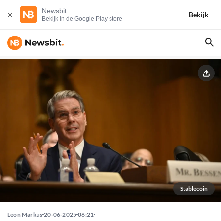
Newsbit
Bekijk
Bekijk in de Google Play store
Stablecoin
Leon Markus
20-06-2025
06:21