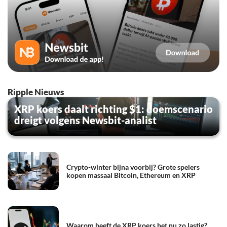
Ripple Nieuws
XRP koers daalt richting $1: doemscenario
dreigt volgens Newsbit-analist
Crypto-winter bijna voorbij? Grote spelers
kopen massaal Bitcoin, Ethereum en XRP
Waarom heeft de XRP koers het nu zo lastig?