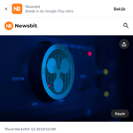
Newsbit
Bekijk
Bekijk in de Google Play store
Ripple
Thom Derks
03-12-2022
12:00