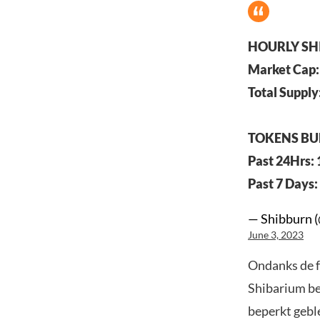
HOURLY SH
Market Cap:
Total Supply
TOKENS B
Past 24Hrs:
Past 7 Days:
— Shibburn 
June 3, 2023
Ondanks de f
Shibarium bet
beperkt gebl