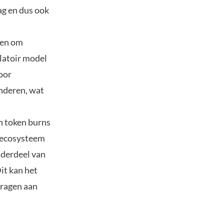
ag en dus ook
pen om
flatoir model
oor
inderen, wat
n token burns
t ecosysteem
nderdeel van
it kan het
dragen aan