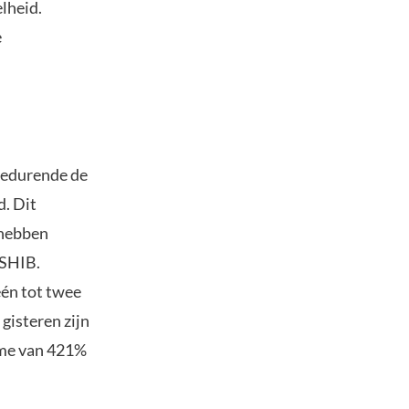
lheid.
e
gedurende de
d. Dit
 hebben
 SHIB.
één tot twee
, gisteren zijn
ame van 421%