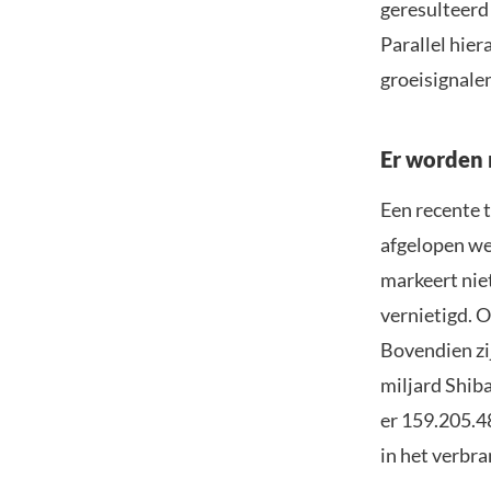
geresulteerd
Parallel hie
groeisignale
Er worden 
Een recente 
afgelopen we
markeert nie
vernietigd. 
Bovendien zi
miljard Shiba
er 159.205.
in het verbr