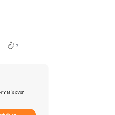
3
ormatie over
schrijven