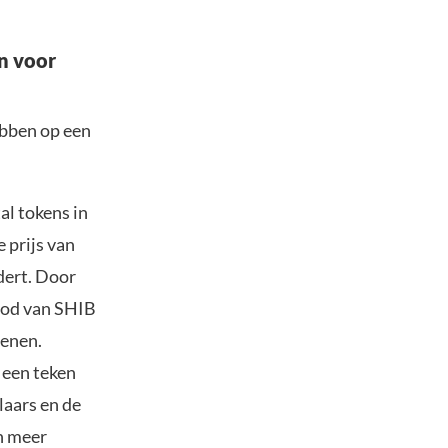
n voor
ebben op een
al tokens in
 prijs van
ndert. Door
bod van SHIB
fenen.
 een teken
laars en de
an meer