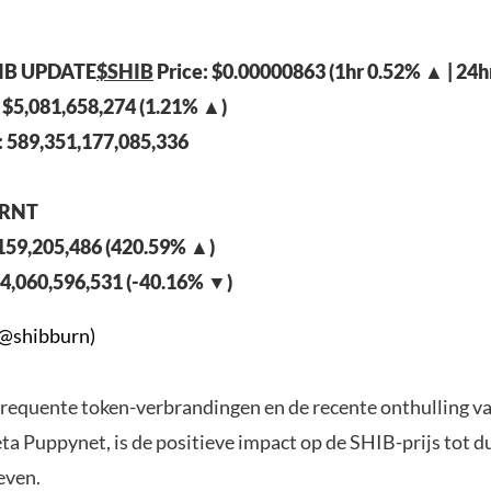
IB UPDATE
$SHIB
Price: $0.00000863 (1hr 0.52% ▲ | 24h
 $5,081,658,274 (1.21% ▲)
: 589,351,177,085,336
URNT
 159,205,486 (420.59% ▲)
 4,060,596,531 (-40.16% ▼)
(@shibburn)
requente token-verbrandingen en de recente onthulling v
a Puppynet, is de positieve impact op de SHIB-prijs tot du
even.