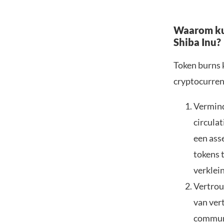
Waarom kun
Shiba Inu?
Token burns 
cryptocurren
Vermind
circula
een asse
tokens 
verklei
Vertrou
van ver
communi