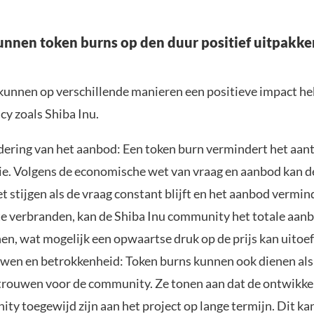
nen token burns op den duur positief uitpakke
kunnen op verschillende manieren een positieve impact h
cy zoals Shiba Inu.
ering van het aanbod: Een token burn vermindert het aant
tie. Volgens de economische wet van vraag en aanbod kan de
t stijgen als de vraag constant blijft en het aanbod vermi
te verbranden, kan de Shiba Inu community het totale aan
nen, wat mogelijk een opwaartse druk op de prijs kan uitoe
wen en betrokkenheid: Token burns kunnen ook dienen als
trouwen voor de community. Ze tonen aan dat de ontwikke
ty toegewijd zijn aan het project op lange termijn. Dit k