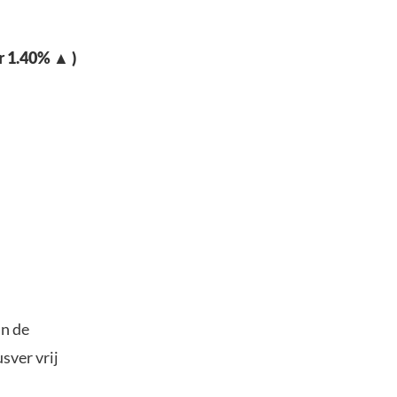
r 1.40% ▲ )
an de
sver vrij