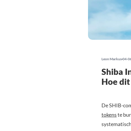
Leon Markus
04-0
Shiba I
Hoe dit
De SHIB-com
tokens
te bur
systematisch