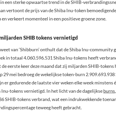
 in een sterke opwaartse trend in de SHIB-verbrandingssne
raan vertoont de prijs van de Shiba Inu-token bemoedigend
n en verkeert momenteel in een positieve groene zone.
miljarden SHIB tokens vernietigd
tweet van ‘Shibburn’ onthult dat de Shiba Inu-community 
ek in totaal 4.060.596.531 Shiba Inu-tokens heeft verbran
t de eerste keer deze maand dat zij miljarden SHIB-tokens
Op 29 mei bedroeg de wekelijkse token-burn 2.909.693.938
jn er gedurende de laatste vier weken elke week minstens 
 Inu-tokens vernietigd. In het licht van de dagelijkse
burns
486 SHIB-tokens verbrand, wat een indrukwekkende toen
andingspercentage teweeg heeft gebracht.