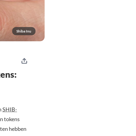
Shiba Inu
ens:
m
SHIB-
en tokens
eiten hebben