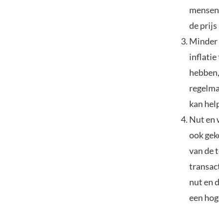
mensen 
de prijs
Minder 
inflatie
hebben,
regelma
kan hel
Nut en 
ook gek
van de 
transact
nut en 
een hoge