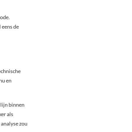
iode.
l eens de
echnische
Inu en
lijn binnen
er als
 analyse zou