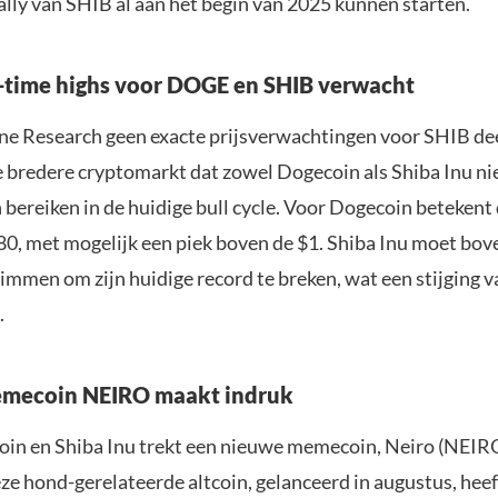
ally van SHIB al aan het begin van 2025 kunnen starten.
-time highs voor DOGE en SHIB verwacht
ne Research geen exacte prijsverwachtingen voor SHIB dee
e bredere cryptomarkt dat zowel Dogecoin als Shiba Inu ni
bereiken in de huidige bull cycle. Voor Dogecoin betekent d
80, met mogelijk een piek boven de $1. Shiba Inu moet bov
immen om zijn huidige record te breken, wat een stijging 
.
mecoin NEIRO maakt indruk
in en Shiba Inu trekt een nieuwe memecoin, Neiro (NEIRO
ze hond-gerelateerde altcoin, gelanceerd in augustus, hee