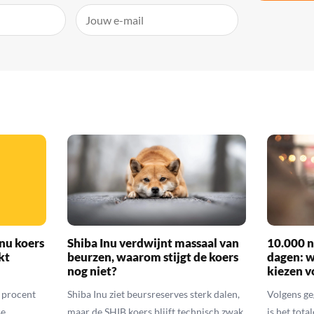
nu koers
Shiba Inu verdwijnt massaal van
10.000 n
kt
beurzen, waarom stijgt de koers
dagen: 
nog niet?
kiezen v
6 procent
Shiba Inu ziet beursreserves sterk dalen,
Volgens ge
se
maar de SHIB koers blijft technisch zwak.
is het tota