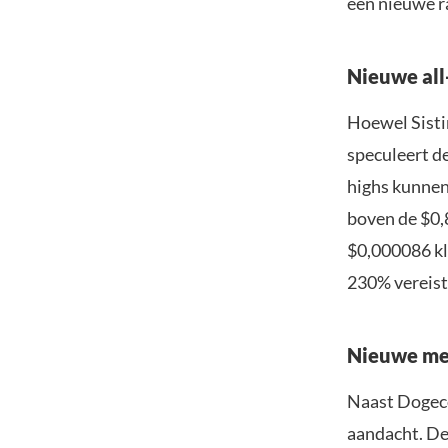
een nieuwe r
Nieuwe all
Hoewel Sisti
speculeert d
highs kunnen 
boven de $0,
$0,000086 kl
230% vereist
Nieuwe me
Naast Dogeco
aandacht. De