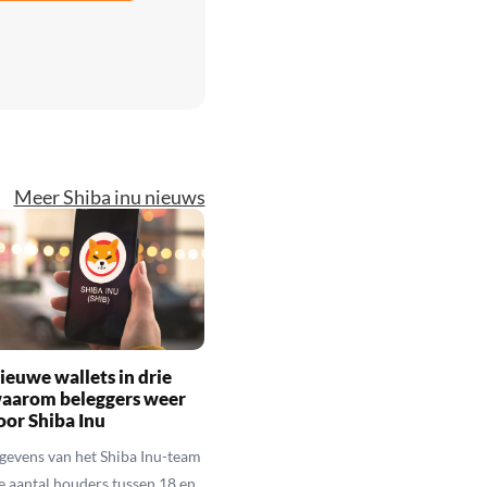
Meer Shiba inu nieuws
ieuwe wallets in drie
waarom beleggers weer
oor Shiba Inu
gevens van het Shiba Inu-team
le aantal houders tussen 18 en