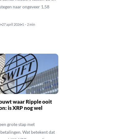
estegen naar ongeveer 1,58
r
27 april 2026
1 – 2 min
ouwt waar Ripple ooit
n: is XRP nog wel
een grote stap met
betalingen. Wat betekent dat