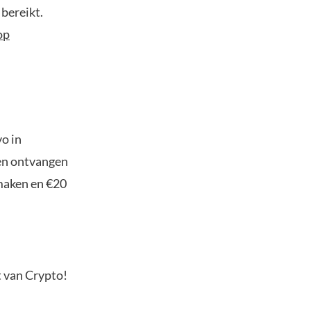
bereikt.
op
o in
ten ontvangen
maken en €20
t van Crypto!