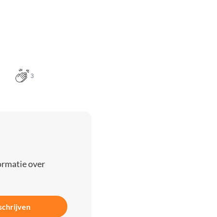
3
ormatie over
schrijven