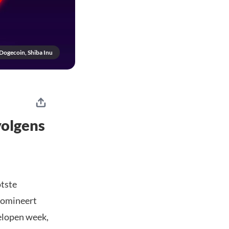
Dogecoin, Shiba Inu
volgens
otste
domineert
elopen week,