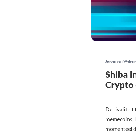
Jeroen van Welsen
Shiba I
Crypto
De rivaliteit
memecoins, l
momenteel de