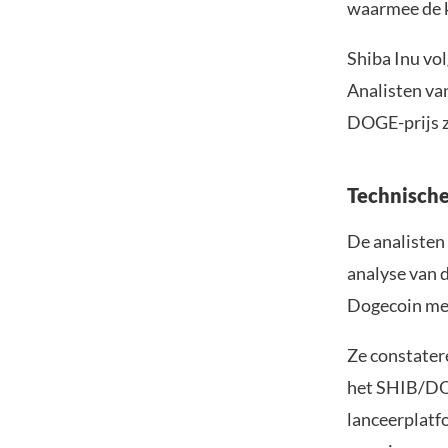
waarmee de k
Shiba Inu vo
Analisten va
DOGE-prijs z
Technische
De analisten
analyse van d
Dogecoin met
Ze constater
het SHIB/DOG
lanceerplatf