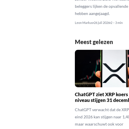
beleggers lijken de opvallende 
hebben aangejaagd.
Leon Markus
26 juli 2026
2 – 3 min
Meest gelezen
ChatGPT ziet XRP koers 
niveau stijgen 31 decem
ChatGPT verwacht dat de XRP
eind 2026 kan stijgen naar 1,40
maar waarschuwt ook voor