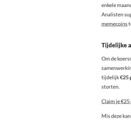
enkele maand
Analisten su
memecoins
t
Tijdelijke 
Om de koerss
samenwerking
tijdelijk
€25 
storten.
Claim je €25 
Mis deze kans