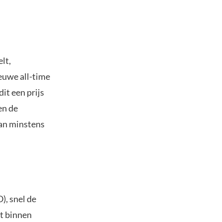
lt,
euwe all-time
it een prijs
en de
van minstens
), snel de
ft binnen