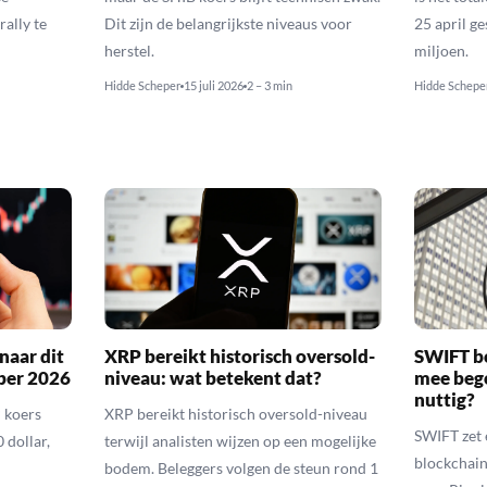
rally te
Dit zijn de belangrijkste niveaus voor
25 april g
herstel.
miljoen.
Hidde Scheper
15 juli 2026
2 – 3 min
Hidde Schepe
naar dit
XRP bereikt historisch oversold-
SWIFT b
ber 2026
niveau: wat betekent dat?
mee bego
nuttig?
 koers
XRP bereikt historisch oversold-niveau
SWIFT zet 
 dollar,
terwijl analisten wijzen op een mogelijke
blockchain
bodem. Beleggers volgen de steun rond 1