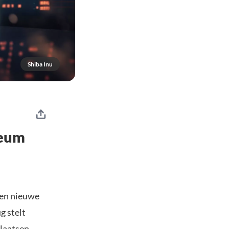
Shiba Inu
reum
een nieuwe
g stelt
laatsen.