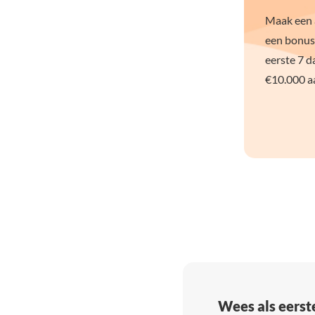
Maak een a
een bonus
eerste 7 d
€10.000 aa
Wees als eerst