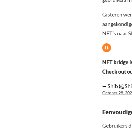
Gisteren wer
aangekondigd
NFT’s
naar S
NFT bridge i
Check out ou
— Shib (@Sh
October 28, 20
Eenvoudig
Gebruikers d