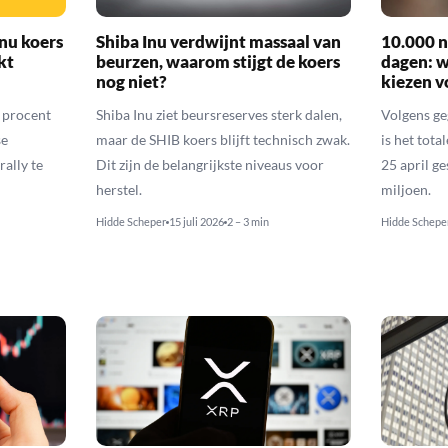
nu koers
Shiba Inu verdwijnt massaal van
10.000 n
kt
beurzen, waarom stijgt de koers
dagen: 
nog niet?
kiezen v
6 procent
Shiba Inu ziet beursreserves sterk dalen,
Volgens ge
se
maar de SHIB koers blijft technisch zwak.
is het tota
rally te
Dit zijn de belangrijkste niveaus voor
25 april g
herstel.
miljoen.
Hidde Scheper
15 juli 2026
2 – 3 min
Hidde Schepe