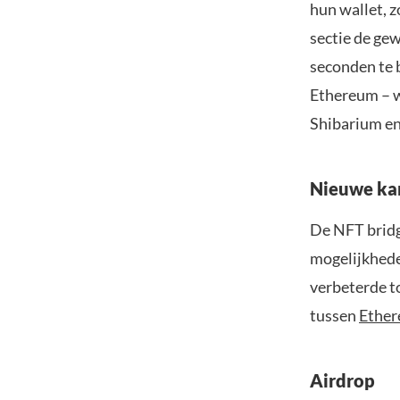
hun wallet, 
sectie de gew
seconden te 
Ethereum – w
Shibarium en
Nieuwe ka
De NFT bridg
mogelijkhede
verbeterde t
tussen
Ethe
Airdrop