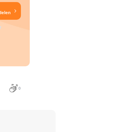
delen
0