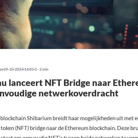
es
29-10-2024
14:01
1 - 2 min
nu lanceert NFT Bridge naar Ethe
envoudige netwerkoverdracht
blockchain Shibarium breidt haar mogelijkheden uit met 
 token (NFT) bridge naar de Ethereum blockchain. Deze bru
n staat om eenvoudig NFT’s tussen beide netwerken te verp