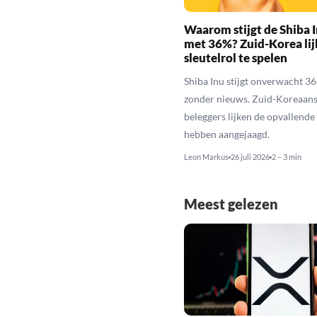
Waarom stijgt de Shiba I
met 36%? Zuid-Korea lij
sleutelrol te spelen
Shiba Inu stijgt onverwacht 3
zonder nieuws. Zuid-Koreaan
beleggers lijken de opvallende 
hebben aangejaagd.
Leon Markus
26 juli 2026
2 – 3 min
Meest gelezen