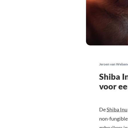
Jeroen van Welsen
Shiba I
voor e
De
Shiba Inu
non-fungible
gebruikers i