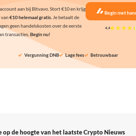
ccount aan bij Bitvavo. Stort €10 en krijg
Begin met han
 van
€10 helemaal gratis
. Je betaalt de
agen geen handelskosten over de eerste
4,4
n transacties.
Begin nu!
Vergunning DNB
Lage fees
Betrouwbaar
e op de hoogte van het laatste Crypto Nieuws