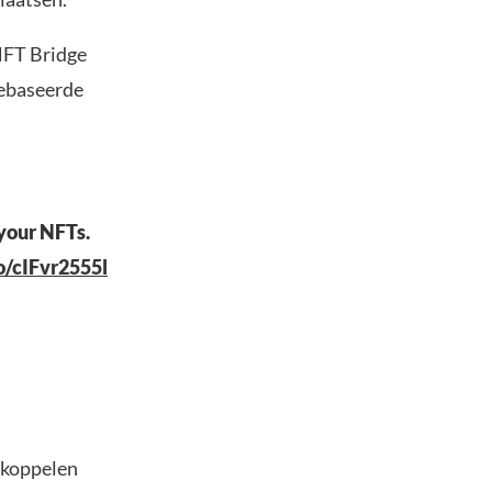
 NFT Bridge
gebaseerde
 your NFTs.
co/cIFvr2555l
 koppelen