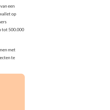
 van een
wallet op
mers
 tot 500.000
amen met
ecten te