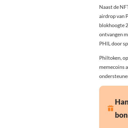
Naast de NFT
airdrop van 
blokhoogte 2
ontvangen mi
PHIL door spe
Philtoken, o
memecoins al
ondersteune
Han
bon