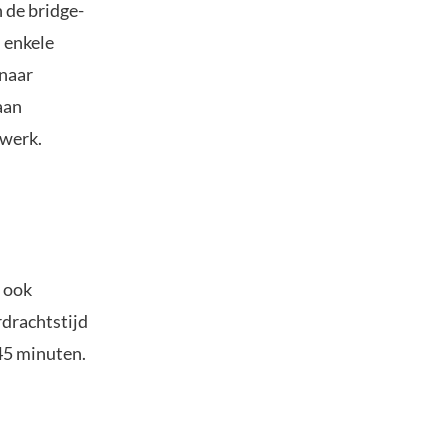
 de bridge-
 enkele
 naar
aan
twerk.
t ook
rdrachtstijd
45 minuten.