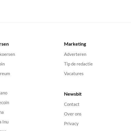
rsen
Marketing
 koersen
Adverteren
oin
Tip de redactie
ereum
Vacatures
dano
Newsbit
ecoin
Contact
na
Over ons
a Inu
Privacy