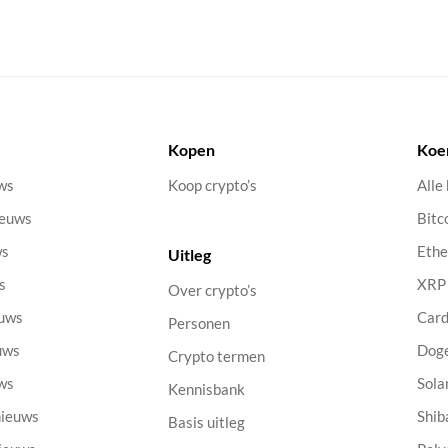
Kopen
Koe
uws
Koop crypto’s
Alle
ieuws
Bitc
ws
Eth
Uitleg
s
XRP
Over crypto’s
euws
Car
Personen
uws
Dog
Crypto termen
uws
Sola
Kennisbank
nieuws
Shib
Basis uitleg