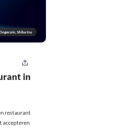
 Dogecoin, Shiba Inu
urant in
en restaurant
et accepteren