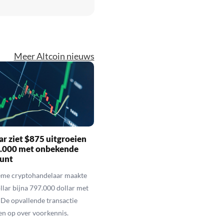
Meer Altcoin nieuws
r ziet $875 uitgroeien
7.000 met onbekende
unt
eme cryptohandelaar maakte
llar bijna 797.000 dollar met
De opvallende transactie
en op over voorkennis.