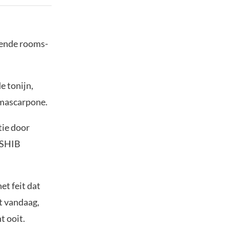
ekende rooms-
e tonijn,
nmascarpone.
tie door
l SHIB
et feit dat
t vandaag,
t ooit.