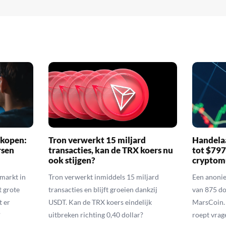
 kopen:
Tron verwerkt 15 miljard
Handelaa
rsen
transacties, kan de TRX koers nu
tot $79
ook stijgen?
cryptom
nmarkt in
Tron verwerkt inmiddels 15 miljard
Een anoni
t grote
transacties en blijft groeien dankzij
van 875 do
t er
USDT. Kan de TRX koers eindelijk
MarsCoin. 
?
uitbreken richting 0,40 dollar?
roept vrag