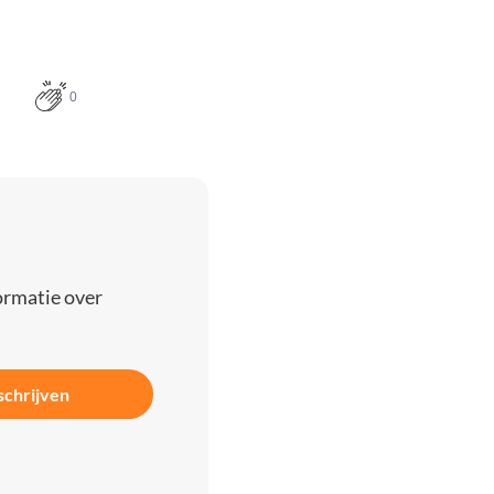
0
ormatie over
schrijven