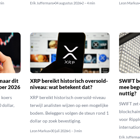
min
Erik Juffermans
04 augustus 2026
2 – 4 min
Leon Markus
naar dit
XRP bereikt historisch oversold-
SWIFT b
ber 2026
niveau: wat betekent dat?
mee bego
nuttig?
 koers
XRP bereikt historisch oversold-niveau
SWIFT zet 
 dollar,
terwijl analisten wijzen op een mogelijke
blockchain
bodem. Beleggers volgen de steun rond 1
voor Rippl
dollar op zoek bevestiging.
internatio
Leon Markus
30 juli 2026
1 – 3 min
Erik Jufferma