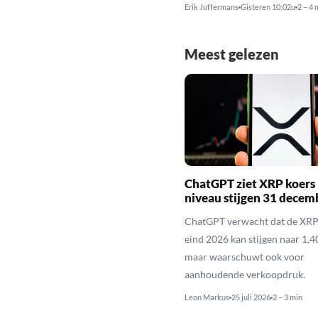
Erik Juffermans
Gisteren 10:02u
2 – 4 
Meest gelezen
ChatGPT ziet XRP koers 
niveau stijgen 31 decem
ChatGPT verwacht dat de XRP
eind 2026 kan stijgen naar 1,40
maar waarschuwt ook voor
aanhoudende verkoopdruk.
Leon Markus
25 juli 2026
2 – 3 min