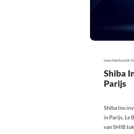
Leon Markus
26-1
Shiba I
Parijs
Shiba Inu in
in Parijs. Le
van SHIB toke