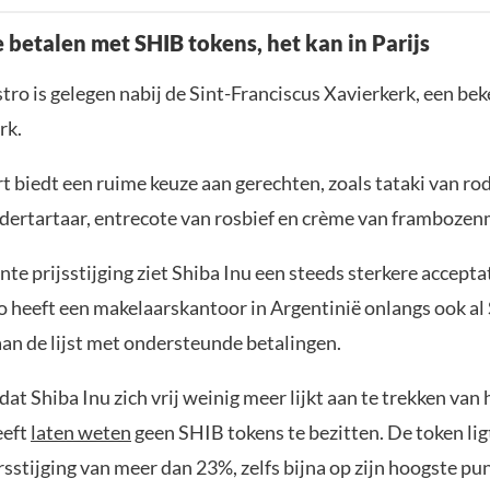
 betalen met SHIB tokens, het kan in Parijs
tro is gelegen nabij de Sint-Franciscus Xavierkerk, een b
rk.
 biedt een ruime keuze aan gerechten, zoals tataki van rod
ndertartaar, entrecote van rosbief en crème van framboze
nte prijsstijging ziet Shiba Inu een steeds sterkere accepta
Zo heeft een makelaarskantoor in Argentinië onlangs ook a
an de lijst met ondersteunde betalingen.
dat Shiba Inu zich vrij weinig meer lijkt aan te trekken van h
eeft
laten weten
geen SHIB tokens te bezitten. De token lig
sstijging van meer dan 23%, zelfs bijna op zijn hoogste pun