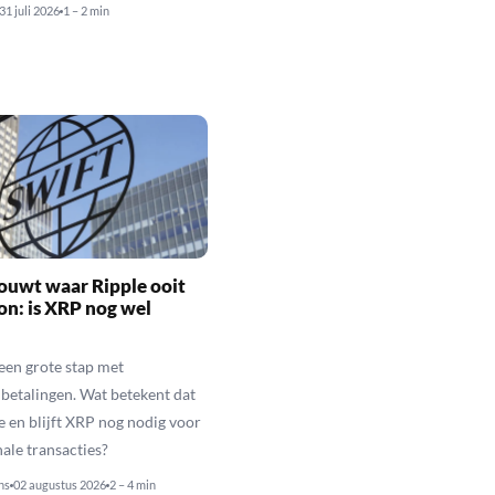
31 juli 2026
1 – 2 min
ouwt waar Ripple ooit
n: is XRP nog wel
een grote stap met
betalingen. Wat betekent dat
e en blijft XRP nog nodig voor
nale transacties?
ns
02 augustus 2026
2 – 4 min