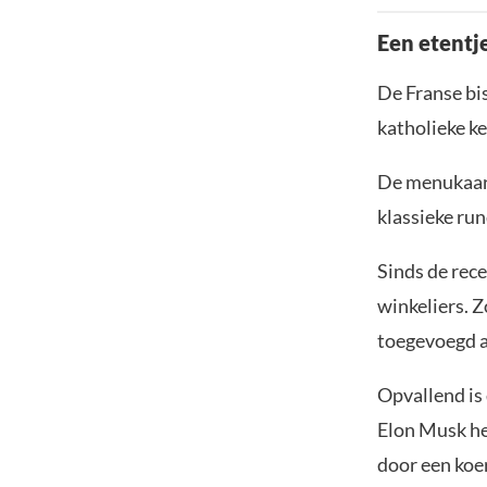
Een etentje
De Franse bis
katholieke ke
De menukaart
klassieke ru
Sinds de rece
winkeliers. 
toegevoegd a
Opvallend is 
Elon Musk h
door een koer