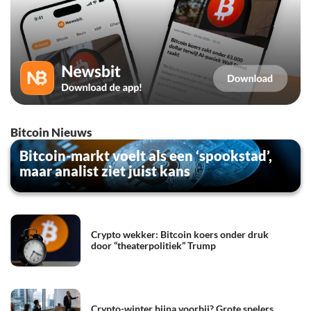
Bitcoin Nieuws
Bitcoin-markt voelt als een ‘spookstad’,
maar analist ziet juist kans
Crypto wekker: Bitcoin koers onder druk
door “theaterpolitiek” Trump
Crypto-winter bijna voorbij? Grote spelers