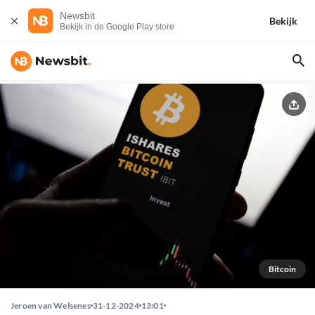
Newsbit
Bekijk
Bekijk in de Google Play store
Bitcoin
Jeroen van Welsenes
31-12-2024
13:01