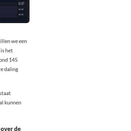
illen we een
is het
rond 145
re daling
staat
aal kunnen
 over de