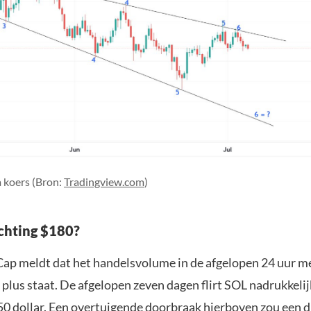
 koers (Bron:
Tradingview.com
)
chting $180?
p meldt dat het handelsvolume in de afgelopen 24 uur m
 plus staat. De afgelopen zeven dagen flirt SOL nadrukkeli
50 dollar. Een overtuigende doorbraak hierboven zou een d