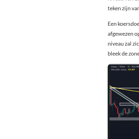
teken zijn v
Een koersdoel
afgewezen op 
niveau zal z
bleek de zone