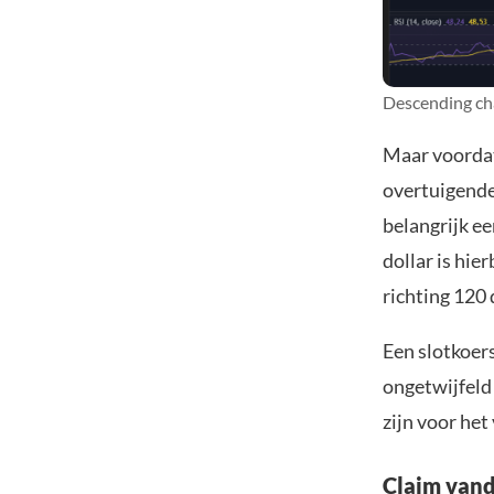
Descending cha
Maar voordat
overtuigende 
belangrijk e
dollar is hie
richting 120 
Een slotkoers
ongetwijfeld
zijn voor het
Claim vand