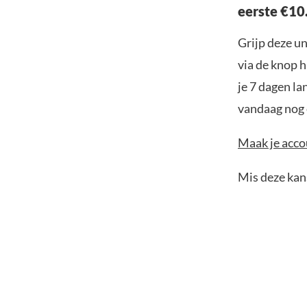
eerste €10
Grijp deze u
via de knop h
je 7 dagen la
vandaag nog e
Maak je accou
Mis deze kans