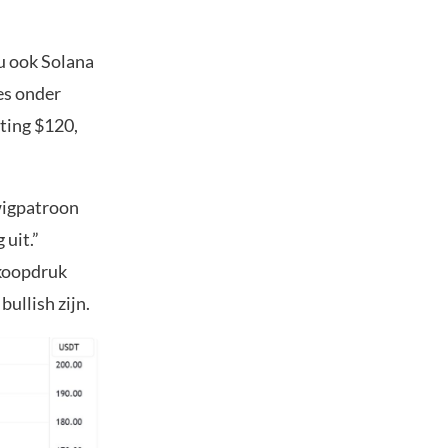
u ook Solana
es onder
ting $120,
wigpatroon
 uit.”
rkoopdruk
ullish zijn.