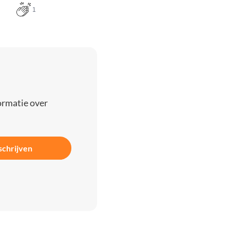
1
ormatie over
schrijven