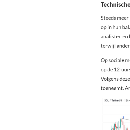
Technische
Steeds meer
op in hun bal
analisten en
terwijl ander
Op sociale m
op de 12-uurs
Volgens deze
toeneemt. And