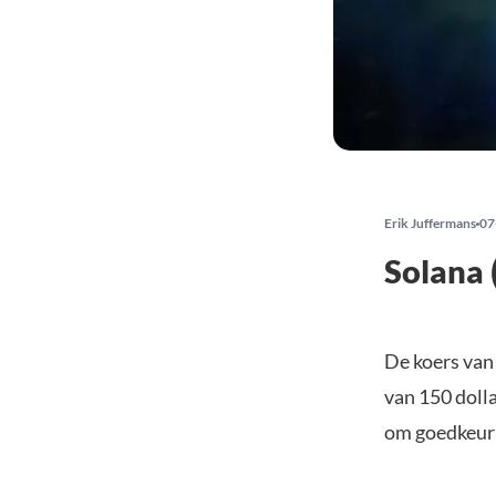
Erik Juffermans
07
Solana 
De koers van
van 150 dolla
om goedkeuri