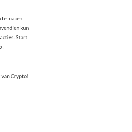
n te maken
Bovendien kun
acties. Start
o!
t van Crypto!