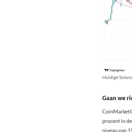
Huidige Solana
Gaan we ri
CoinMarketCa
procent in de
niveau van 1