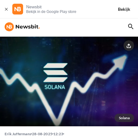
Newsbit
Bekijk
Bekijk in de Google Play store
Solana
Erik Juffermans
28-08-2025
12:23