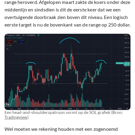
range heroverd. Afgelopen maart zakte de koers onder deze
middenlijn en sindsdien is dit de eerste keer dat we een
overtuigende doorbraak zien boven dit niveau. Een logisch
eerste target is nu de bovenkant van de range op 250 dollar.
Een head-and-shoulderspatroon vormt op de SOL grafiek (Bron:
Tradingview
)
Wel moeten we rekening houden met een zogenoemd