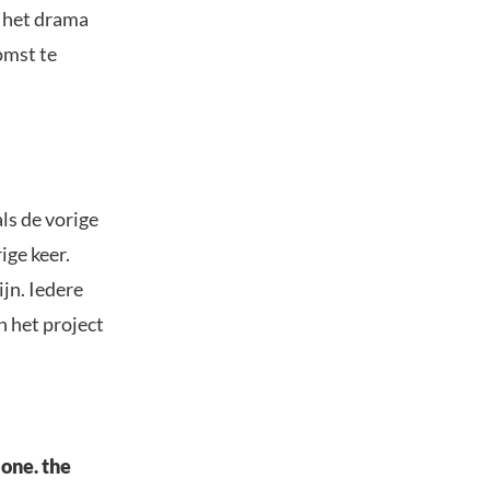
a het drama
omst te
ls de vorige
ige keer.
ijn. Iedere
 het project
 one. the