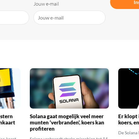
In
Jouw e-mail
stern
Solana gaat mogelijk veel meer
Er klopt 
inkaart
munten ‘verbranden’, koers kan
koers, e
profiteren
De Solana k
sa-kaart
Solana verbrandt straks misschien tot 14