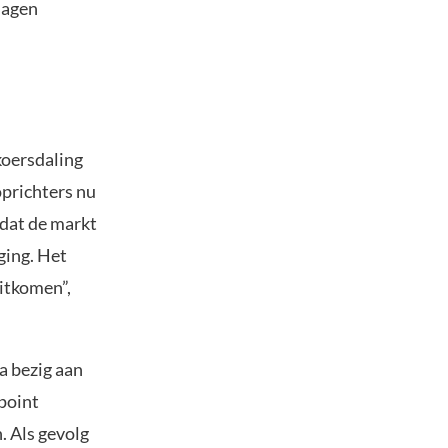
dagen
koersdaling
oprichters nu
adat de markt
ging. Het
uitkomen”,
a bezig aan
point
. Als gevolg