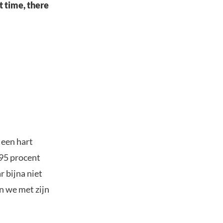
t time, there
 een hart
 95 procent
r bijna niet
n we met zijn