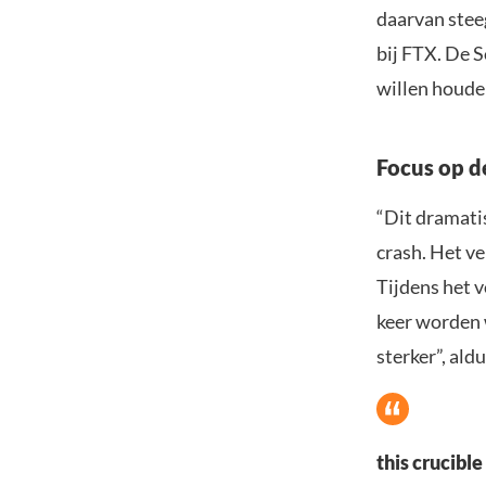
daarvan stee
bij FTX. De S
willen houde
Focus op d
“Dit dramati
crash. Het ver
Tijdens het v
keer worden 
sterker”, ald
this crucibl