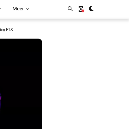
Meer
ting FTX