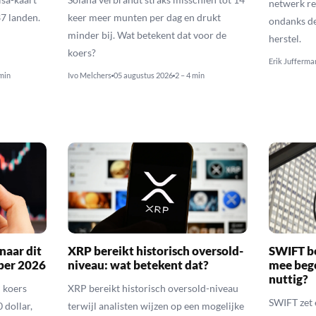
netwerk re
37 landen.
keer meer munten per dag en drukt
ondanks de
minder bij. Wat betekent dat voor de
herstel.
koers?
Erik Jufferma
 min
Ivo Melchers
05 augustus 2026
2 – 4 min
naar dit
XRP bereikt historisch oversold-
SWIFT b
ber 2026
niveau: wat betekent dat?
mee bego
nuttig?
 koers
XRP bereikt historisch oversold-niveau
SWIFT zet 
 dollar,
terwijl analisten wijzen op een mogelijke