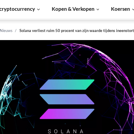
cryptocurrency
Kopen & Verkopen
Koersen
 Nieuws
Solana verliest ruim 50 procent van zijn waarde tijdens ineenstor