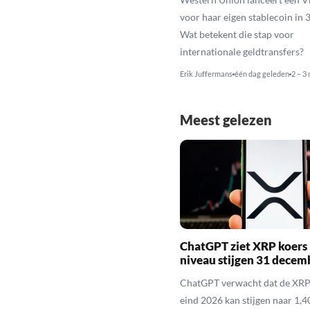
voor haar eigen stablecoin in 
Wat betekent die stap voor
internationale geldtransfers?
Erik Juffermans
één dag geleden
2 – 3
Meest gelezen
ChatGPT ziet XRP koers 
niveau stijgen 31 decem
ChatGPT verwacht dat de XRP
eind 2026 kan stijgen naar 1,40