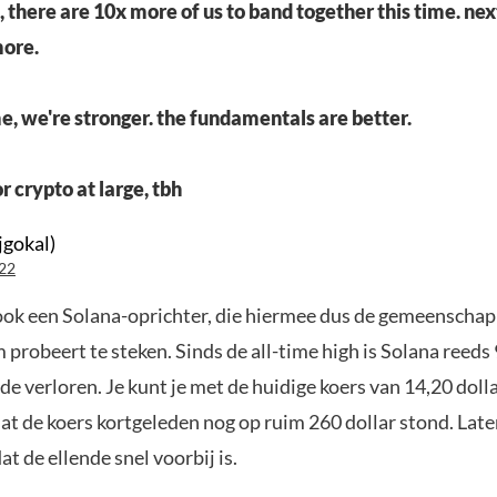
, there are 10x more of us to band together this time. nex
more.
e, we're stronger. the fundamentals are better.
r crypto at large, tbh
jgokal)
22
 ook een Solana-oprichter, die hiermee dus de gemeenschap
 probeert te steken. Sinds de all-time high is Solana reeds
de verloren. Je kunt je met de huidige koers van 14,20 dolla
at de koers kortgeleden nog op ruim 260 dollar stond. Late
at de ellende snel voorbij is.