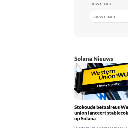
Jouw naam
Solana Nieuws
Stokoude betaalreus We
union lanceert stableco
op Solana
Western Union lanceert een Vi