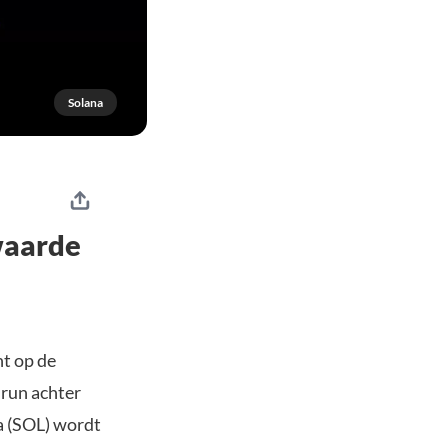
Solana
 waarde
t op de
 run achter
na (SOL) wordt