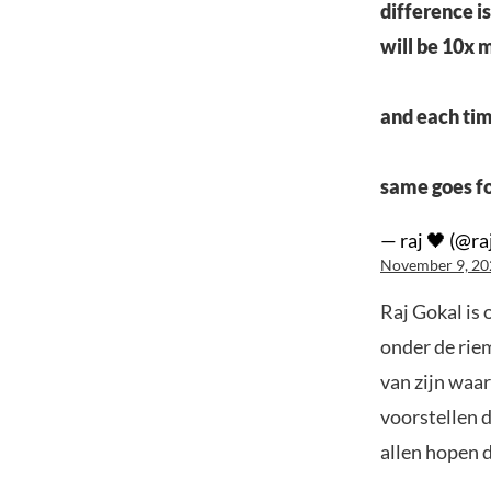
difference is
will be 10x 
and each tim
same goes fo
— raj 🖤 (@ra
November 9, 20
Raj Gokal is
onder de riem
van zijn waar
voorstellen d
allen hopen d