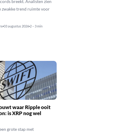
cords breekt. Analisten zien
 zwakke trend ruimte voor
ns
03 augustus 2026
2 – 3 min
ouwt waar Ripple ooit
n: is XRP nog wel
een grote stap met