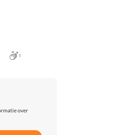
5
ormatie over