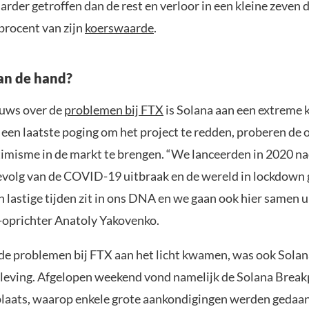
rder getroffen dan de rest en verloor in een kleine zeven 
procent van zijn
koerswaarde
.
aan de hand?
euws over de
problemen bij FTX
is Solana aan een extreme 
 een laatste poging om het project te redden, proberen de 
imisme in de markt te brengen. “We lanceerden in 2020 n
gevolg van de COVID-19 uitbraak en de wereld in lockdown 
 lastige tijden zit in ons DNA en we gaan ook hier samen 
-oprichter Anatoly Yakovenko.
de problemen bij FTX aan het licht kwamen, was ook Solan
pleving. Afgelopen weekend vond namelijk de Solana Break
plaats, waarop enkele grote aankondigingen werden gedaan