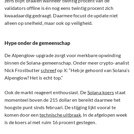
zelfs blijft draaien wanneer twintig procent van de
validators offline is én nog eens twintig procent zich
kwaadaardig gedraagt. Daarmee focust de update niet
alleen op snelheid, maar ook op veiligheid.
Hype onder de gemeenschap
De Alpenglow-upgrade zorgt voor merkbare opwinding
binnen de Solana-gemeenschap. Onder meer crypto-analist
Nick Frostbutter
schreef
op X: “Heb je gehoord van Solana’s
Alpenglow? Het is echt top.”
Ook de markt reageert enthousiast. De
Solana koers
staat
momenteel boven de 215 dollar en bereikt daarmee het
hoogste punt sinds februari. De stijging lijkt vooral te
komen door een
technische uitbraak
. In de afgelopen week
is de koers al met ruim 16 procent gestegen.