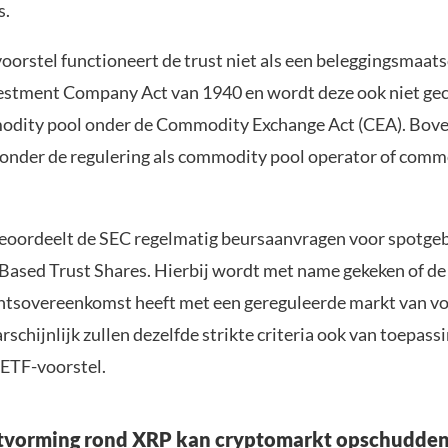
s.
oorstel functioneert de trust niet als een beleggingsmaat
estment Company Act van 1940 en wordt deze ook niet gec
odity pool onder de Commodity Exchange Act (CEA). Bove
 onder de regulering als commodity pool operator of comm
eoordeelt de SEC regelmatig beursaanvragen voor spotge
sed Trust Shares. Hierbij wordt met name gekeken of de
chtsovereenkomst heeft met een gereguleerde markt van v
chijnlijk zullen dezelfde strikte criteria ook van toepassi
ETF-voorstel.
itvorming rond XRP kan cryptomarkt opschudde