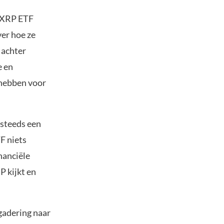
e XRP ETF
ver hoe ze
 achter
e en
 hebben voor
 steeds een
F niets
inanciële
P kijkt en
rgadering naar