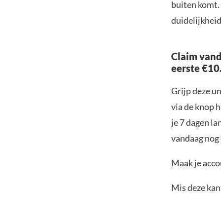
buiten komt.
duidelijkhei
Claim vand
eerste €10
Grijp deze u
via de knop h
je 7 dagen la
vandaag nog e
Maak je accou
Mis deze kans