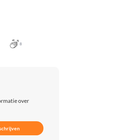
8
ormatie over
schrijven