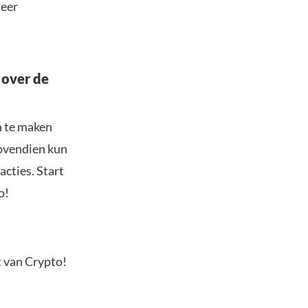
meer
 over de
n te maken
Bovendien kun
acties. Start
o!
t van Crypto!