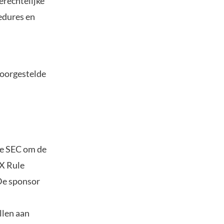
erechtelijke
edures en
voorgestelde
de SEC om de
ZX Rule
 De sponsor
llen aan