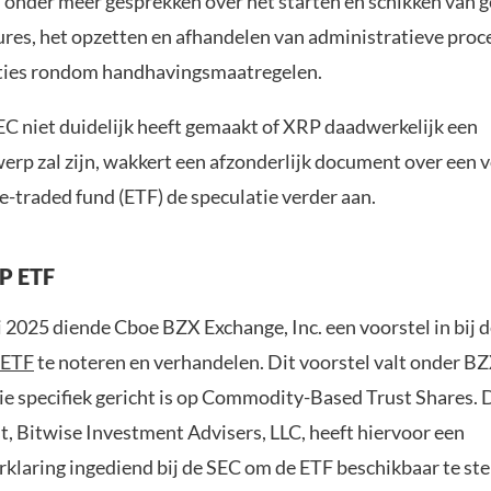
 onder meer gesprekken over het starten en schikken van g
res, het opzetten en afhandelen van administratieve proc
ties rondom handhavingsmaatregelen.
C niet duidelijk heeft gemaakt of XRP daadwerkelijk een
rp zal zijn, wakkert een afzonderlijk document over een 
-traded fund (ETF) de speculatie verder aan.
P ETF
i 2025 diende Cboe BZX Exchange, Inc. een voorstel in bij 
 ETF
te noteren en verhandelen. Dit voorstel valt onder B
die specifiek gericht is op Commodity-Based Trust Shares.
t, Bitwise Investment Advisers, LLC, heeft hiervoor een
rklaring ingediend bij de SEC om de ETF beschikbaar te ste