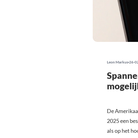
Leon Markus
26-0
Spanne
mogelij
De Amerikaan
2025 een bes
als op het h