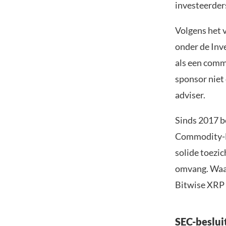
investeerder
Volgens het v
onder de Inv
als een comm
sponsor niet
adviser.
Sinds 2017 b
Commodity-Ba
solide toezi
omvang. Waars
Bitwise XRP 
SEC-beslu