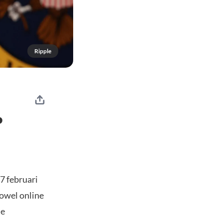
Ripple
P
7 februari
owel online
de