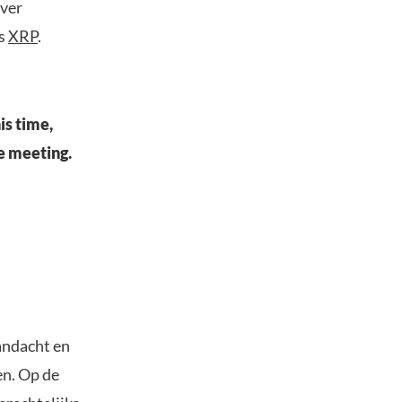
over
ls
XRP
.
is time,
he meeting.
andacht en
n. Op de