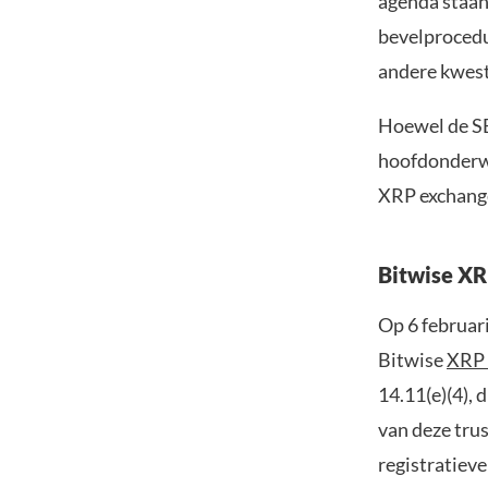
agenda staan
bevelprocedu
andere kwes
Hoewel de SE
hoofdonderwe
XRP exchange
Bitwise XR
Op 6 februar
Bitwise
XRP
14.11(e)(4), 
van deze trus
registratieve