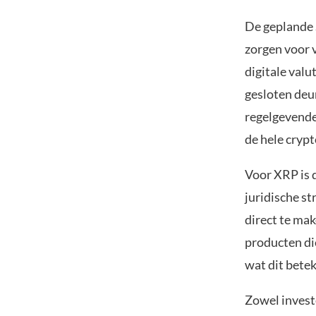
De geplande 
zorgen voor v
digitale valu
gesloten deu
regelgevende
de hele cryp
Voor XRP is 
juridische st
direct te mak
producten di
wat dit bete
Zowel investe