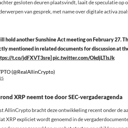
chter gesloten deuren plaatsvindt, laait de speculatie op 
derwerpen van gesprek, met name over digitale activa zoa
ll hold another Sunshine Act meeting on February 27. Th
ectly mentioned in related documents for discussion at t
tps://t.co/jdFXVT3sre
]
pic.twitter.com/OkdjLTlsJk
TO (@RealAllinCrypto)
25
 rond XRP neemt toe door SEC-vergaderagenda
st AllinCrypto bracht deze ontwikkeling recent onder de a
at XRP expliciet wordt genoemd in de vergaderdocumente