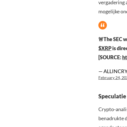
vergadering a
mogelijke on
🚨The SEC wi
$XRP
is dir
[SOURCE:
ht
— ALLINCRYP
February 24, 20
Speculatie
Crypto-anali
benadrukte d