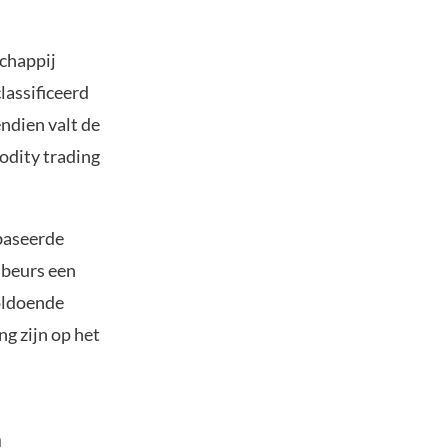
schappij
lassificeerd
ndien valt de
odity trading
baseerde
 beurs een
oldoende
ng zijn op het
n