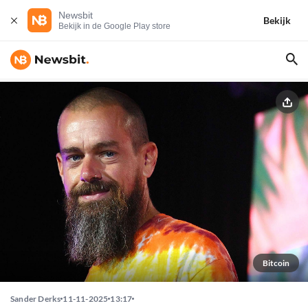
Newsbit
Bekijk
Bekijk in de Google Play store
Bitcoin
Sander Derks
11-11-2025
13:17