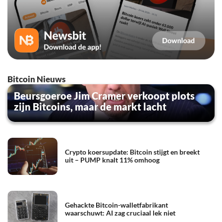
Bitcoin Nieuws
Beursgoeroe Jim Cramer verkoopt plots
zijn Bitcoins, maar de markt lacht
Crypto koersupdate: Bitcoin stijgt en breekt
uit – PUMP knalt 11% omhoog
Gehackte Bitcoin-walletfabrikant
waarschuwt: AI zag cruciaal lek niet