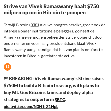
Strive van Vivek Ramaswamy haalt $750
miljoen op om in Bitcoin te pompen
Terwijl Bitcoin (
BTC
) nieuwe hoogtes bereikt, groeit ook de
interesse onder institutionele beleggers. Zo heeft de
Amerikaanse vermogensbeheerder Strive, opgericht door
ondernemer en voormalig presidentskandidaat Vivek
Ramaswamy, aangekondigd dat het van plan is om fors te
investeren in Bitcoin-gerelateerde activa.
🚨 BREAKING: Vivek Ramaswamy’s Strive raises
$750M to build a Bitcoin treasury, with plans to
buy Mt. Gox Bitcoin claims and deploy alpha
strategies to outperform
.
$BTC
pic.twitter.com/N3N1rZ1NpL