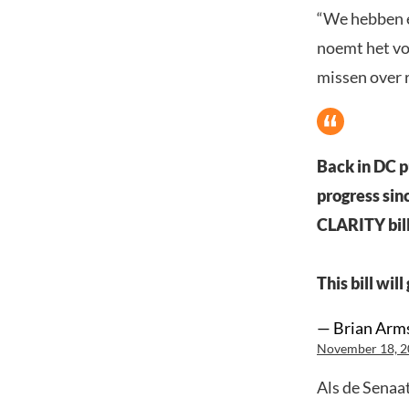
“We hebben e
noemt het voo
missen over 
Back in DC p
progress sinc
CLARITY bill
This bill wil
— Brian Arm
November 18, 
Als de Senaat