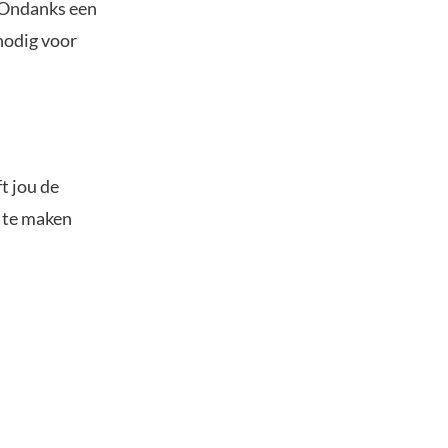
 Ondanks een
nodig voor
t jou de
s te maken