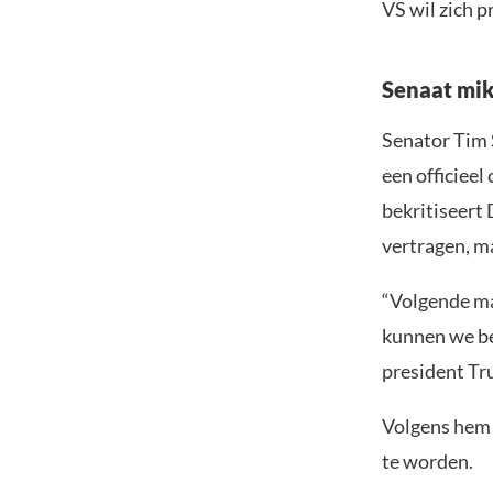
VS wil zich p
Senaat mi
Senator Tim 
een officieel
bekritiseert
vertragen, m
“Volgende ma
kunnen we be
president Tr
Volgens hem 
te worden.