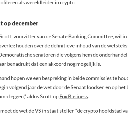
rofileren als wereldleider in crypto.
kt op december
Scott, voorzitter van de Senate Banking Committee, wil i
 overleg houden over de definitieve inhoud van de wetstekst
 Democratische senatoren die volgens hem de onderhande
aar benadrukt dat een akkoord nog mogelijk is.
and hopen we een bespreking in beide commissies te hou
gin volgend jaar de wet door de Senaat loodsen en op het
ump leggen,” aldus Scott op
Fox Business
.
moet de wet de VS in staat stellen “de crypto hoofdstad v