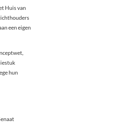
et Huis van
zichthouders
aan een eigen
onceptwet,
siestuk
wege hun
Senaat