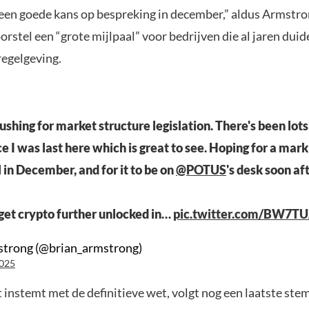
en goede kans op bespreking in december,” aldus Armstron
rstel een “grote mijlpaal” voor bedrijven die al jaren duid
regelgeving.
ushing for market structure legislation. There's been lots
e I was last here which is great to see. Hoping for a mark
 in December, and for it to be on
@POTUS
's desk soon aft
l get crypto further unlocked in…
pic.twitter.com/BW7T
strong (@brian_armstrong)
2025
 instemt met de definitieve wet, volgt nog een laatste ste