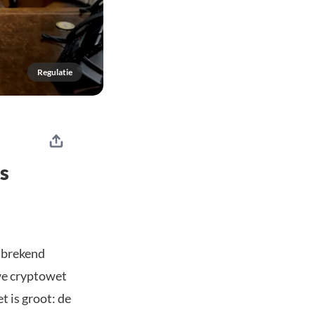
Regulatie
s
nbrekend
we cryptowet
 is groot: de