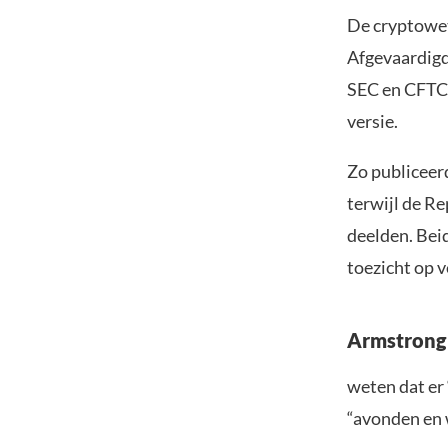
De cryptowet
Afgevaardig
SEC en CFTC 
versie.
Zo publiceer
terwijl de R
deelden. Bei
toezicht op v
Armstrong 
weten dat er
“avonden en 