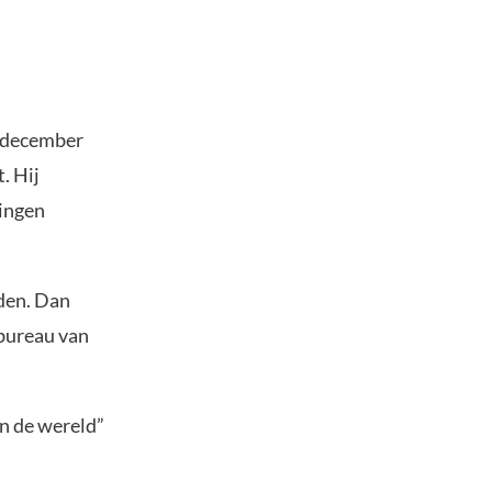
n december
. Hij
lingen
den. Dan
 bureau van
an de wereld”