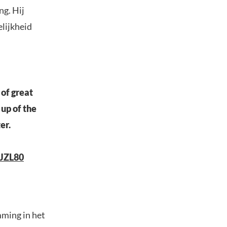
g. Hij
elijkheid
 of great
 up of the
er.
UJZL80
mming in het