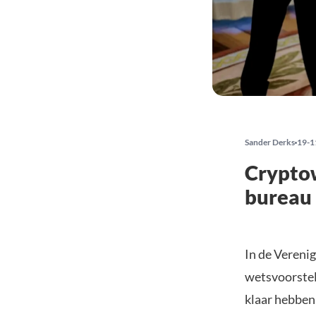
Sander Derks
19-1
Crypto
bureau 
In de Vereni
wetsvoorstel
klaar hebben