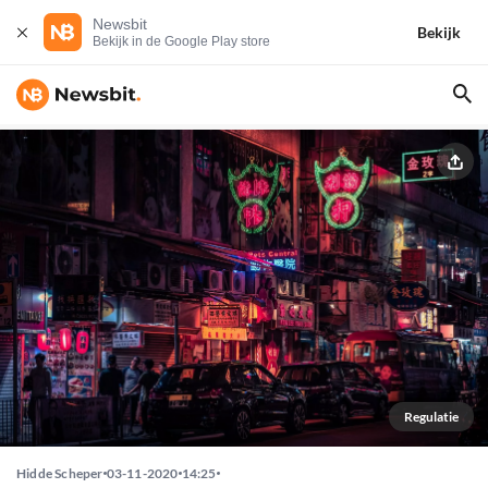
Newsbit
Bekijk
Bekijk in de Google Play store
Regulatie
Hidde Scheper
03-11-2020
14:25