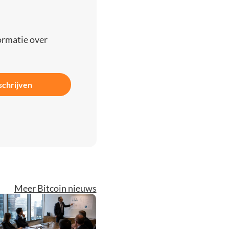
ormatie over
schrijven
Meer Bitcoin nieuws