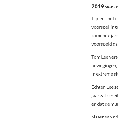
2019 was e
Tijdens het 
voorspelling
komende jare
voorspeld dat
Tom Lee verte
bewegingen, z
in extreme si
Echter, Lee z
jaar zal bere
en dat de mu
Naast een pr