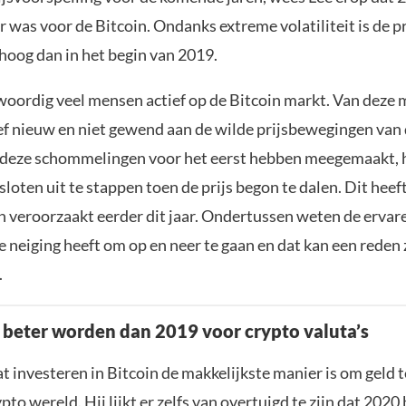
r was voor de Bitcoin. Ondanks extreme volatiliteit is de p
hoog dan in het begin van 2019.
nwoordig veel mensen actief op de Bitcoin markt. Van deze 
tief nieuw en niet gewend aan de wilde prijsbewegingen van
 deze schommelingen voor het eerst hebben meegemaakt,
loten uit te stappen toen de prijs begon te dalen. Dit heef
sh veroorzaakt eerder dit jaar. Ondertussen weten de ervar
e neiging heeft om op en neer te gaan en dat kan een reden
.
beter worden dan 2019 voor crypto valuta’s
at investeren in Bitcoin de makkelijkste manier is om geld 
pto wereld. Hij lijkt er zelfs van overtuigd te zijn dat
2020