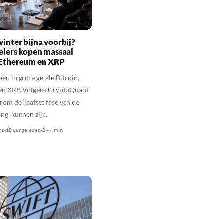
inter bijna voorbij?
elers kopen massaal
 Ethereum en XRP
en in grote getale Bitcoin,
en XRP. Volgens CryptoQuant
rom de ‘laatste fase van de
ing’ kunnen zijn.
ns
18 uur geleden
2 – 4 min