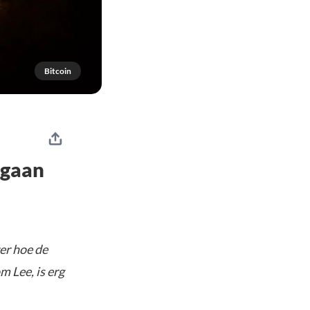
Bitcoin
 gaan
er hoe de
m Lee, is erg