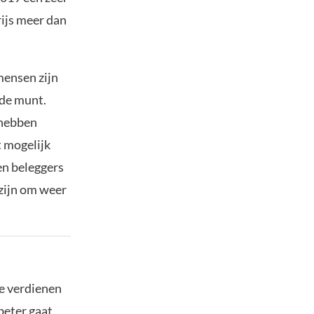
rijs meer dan
mensen zijn
 de munt.
 hebben
t mogelijk
en beleggers
 zijn om weer
te verdienen
beter gaat