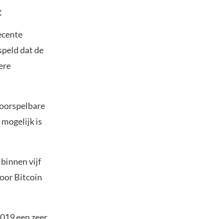
t
ecente
speld dat de
ere
voorspelbare
 mogelijk is
 binnen vijf
voor Bitcoin
2019 een zeer