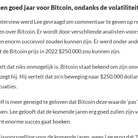
en goed jaar voor Bitcoin, ondanks de volatilitei
interview werd Lee gevraagd om commentaar te geven op r
en over Bitcoin. Er wordt door verschllende analisten voor
n enorm succesvol zouden kunnen zijn. Er werd onder and
 de Bitcoin prijs in 2022 $250.000 zou kunnen zijn.
lt dat niks onmogelijk is. Bitcoin staat bekend om zijn on
egt hij. Hij vertelt dat zo’n beweging naar $250.000 dollar
tuaties.
elf is meer geneigd te geloven dat Bitcoin deze waarde ‘pas’
iken. Lee gelooft dat de komende jaren erg goed zullen zijn 
nt enorme succes gaat boeken.
ijsvoorspelling voor de komende jaren, wees Lee erop dat 