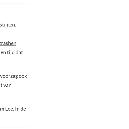
stijgen.
crashen
.
en tijd dat
 voorzag ook
nt van
m Lee. In de