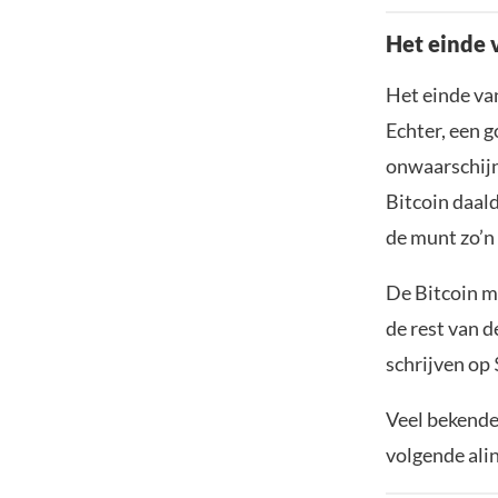
Het einde 
Het einde van
Echter, een g
onwaarschijn
Bitcoin daald
de munt zo’n
De Bitcoin m
de rest van d
schrijven op
Veel bekende
volgende alin