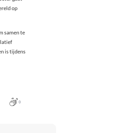
ereld op
 om samen te
latief
n is tijdens
0