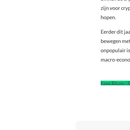
zijn voor cry
hopen.
Eerder dit ja
bewegen met 
onpopulair is
macro-econo
Koop Bitcoin | 