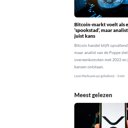
Bitcoin-markt voelt als 
‘spookstad’, maar analist
juist kans
Bitcoin handel blijft opvallend 
maar analist van de Poppe ziet
overeenkomsten met 2022 en j
kansen ontstaan.
Leon Markus
6 uur geleden
2 – 3 min
Meest gelezen