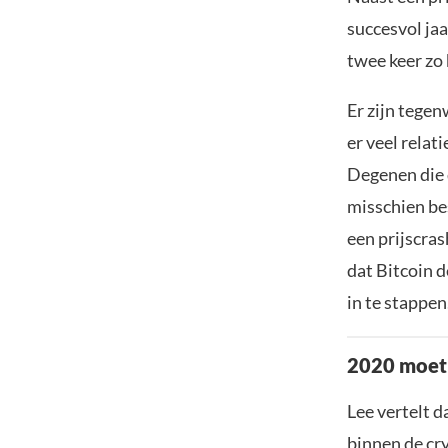
succesvol jaa
twee keer zo 
Er zijn tege
er veel rela
Degenen die
misschien bes
een prijscra
dat Bitcoin d
in te stappen
2020 moet 
Lee vertelt d
binnen de cry