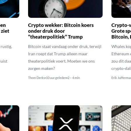
een
Crypto wekker: Bitcoin koers
Crypto-w
 ziet
onder druk door
Grote sp
“theaterpolitiek” Trump
Bitcoin,
rustig,
Bitcoin staat vandaag onder druk, terwijl
Whales kop
Iran roept dat Trump alleen maar
Ethereum 
uist
theaterpolitiek voert. Moeten we ons
zou dit daa
zorgen maken?
crypto-dal
Thom Derks
10 uur geleden
2 – 4 min
Erik Jufferma