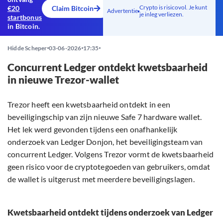
Crypto is risicovol. Je kunt
€20
Claim Bitcoin
Advertentie
je inleg verliezen.
startbonus
in Bitcoin.
Hidde Scheper
03-06-2026
17:35
Concurrent Ledger ontdekt kwetsbaarheid
in nieuwe Trezor-wallet
Trezor heeft een kwetsbaarheid ontdekt in een
beveiligingschip van zijn nieuwe Safe 7 hardware wallet.
Het lek werd gevonden tijdens een onafhankelijk
onderzoek van Ledger Donjon, het beveiligingsteam van
concurrent Ledger. Volgens Trezor vormt de kwetsbaarheid
geen risico voor de cryptotegoeden van gebruikers, omdat
de wallet is uitgerust met meerdere beveiligingslagen.
Kwetsbaarheid ontdekt tijdens onderzoek van Ledger