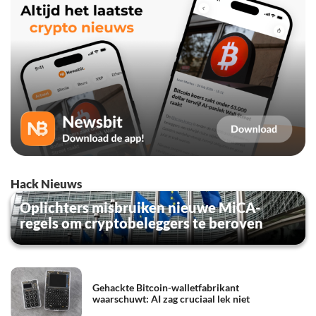
Hack Nieuws
Oplichters misbruiken nieuwe MiCA-
regels om cryptobeleggers te beroven
Gehackte Bitcoin-walletfabrikant
waarschuwt: AI zag cruciaal lek niet