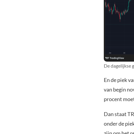
De dagelijkse 
En de piek va
van begin no
procent moet
Dan staat TR
onder de piek
zijn om het 