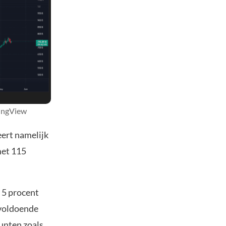
dingView
eert namelijk
met 115
 5 procent
 voldoende
unten zoals