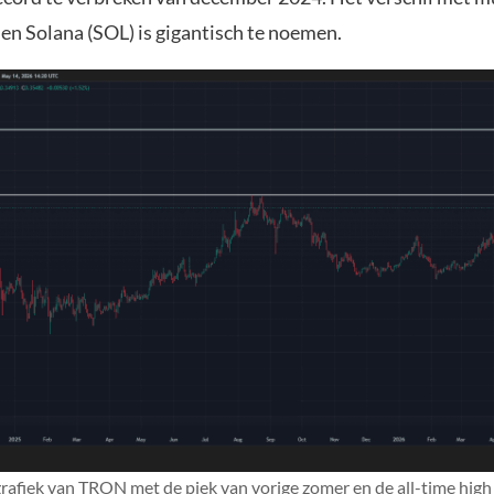
en Solana (SOL) is gigantisch te noemen.
grafiek van TRON met de piek van vorige zomer en de all-time hig