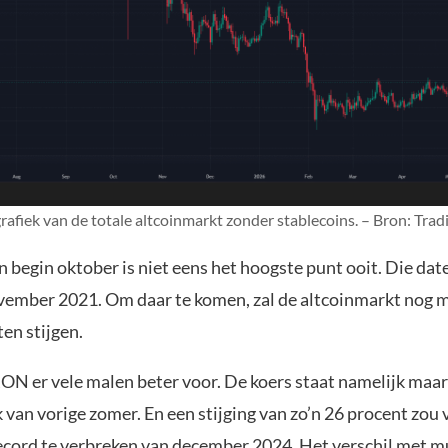
grafiek van de totale altcoinmarkt zonder stablecoins. – Bron: Tra
n begin oktober is niet eens het hoogste punt ooit. Die dat
vember 2021. Om daar te komen, zal de altcoinmarkt nog 
en stijgen.
ON er vele malen beter voor. De koers staat namelijk maar
 van vorige zomer. En een stijging van zo’n 26 procent zou
record te verbreken van december 2024. Het verschil met m