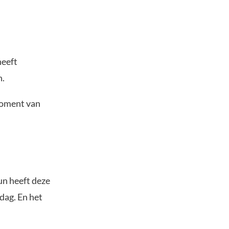
heeft
n.
moment van
un heeft deze
dag. En het