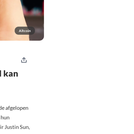
Altcoin
l kan
 de afgelopen
t hun
r Justin Sun,