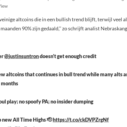
View
einige altcoins die in een bullish trend blijft, terwijl veel a
 maanden 90% zijn gedaald,’’ zo schrijft analist Nebraskan
er
@justinsuntron
doesn't get enough credit
ew altcoins that continues in bull trend while many alts
12 months
foul play; no spoofy PA; no insider dumping
o new All Time Highs 🫡
https://t.co/ckDVPZrgNf