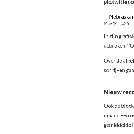
pic.twitter
— Nebraskan
May 14, 2026
In zijn grafi
gebroken. ‘’O
Over de afge
schrijven gaa
Nieuw reco
Ook de block
maand een re
gemiddelde l