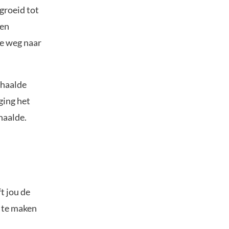
groeid tot
 en
de weg naar
 haalde
ging het
haalde.
t jou de
s te maken