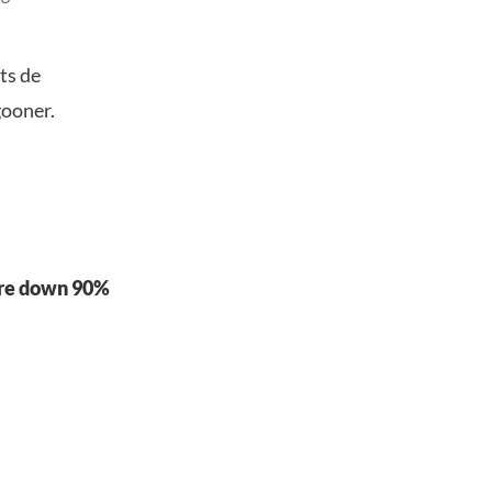
lts de
gooner.
 are down 90%