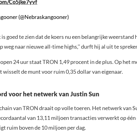
.com/Co5jke7yvf
gooner (@Nebraskangooner)
ek is goed te zien dat de koers nu een belangrijke weerstand 
p weg naar nieuwe all-time highs,’’ durft hij al uit te spreke
lopen 24 uur staat TRON 1,49 procent in de plus. Op het 
t wisselt de munt voor ruim 0,35 dollar van eigenaar.
rd voor het netwerk van Justin Sun
chain van TRON draait op volle toeren. Het netwerk van S
cordaantal van 13,11 miljoen transacties verwerkt op één 
igt ruim boven de 10 miljoen per dag.