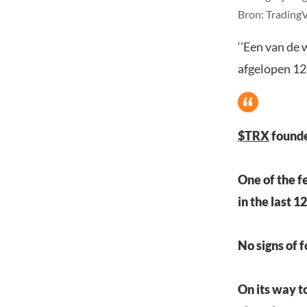
Bron: Trading
‘’Een van de w
afgelopen 12
$TRX
found
One of the f
in the last 
No signs of 
On its way t