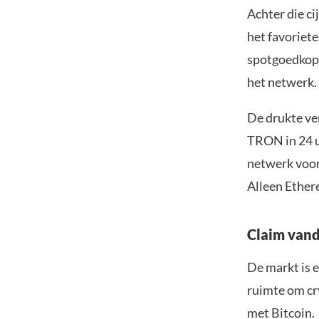
Achter die ci
het favoriet
spotgoedkope
het netwerk.
De drukte ver
TRON in 24 u
netwerk voor
Alleen Ether
Claim vand
De markt is e
ruimte om cr
met Bitcoin.