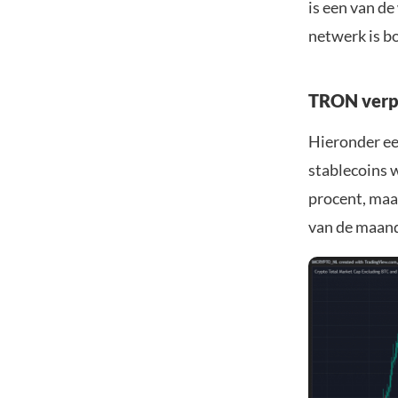
is een van de
netwerk is 
TRON verpl
Hieronder een
stablecoins 
procent, maar
van de maand