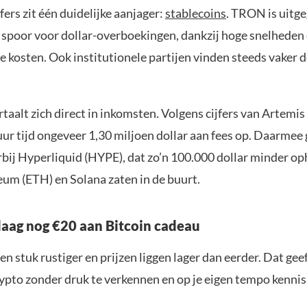
jfers zit één duidelijke aanjager:
stablecoins
. TRON is uitge
e spoor voor dollar-overboekingen, dankzij hoge snelheden
 kosten. Ook institutionele partijen vinden steeds vaker 
taalt zich direct in inkomsten. Volgens cijfers van Artemis
ur tijd ongeveer 1,30 miljoen dollar aan fees op. Daarmee 
bij Hyperliquid (HYPE), dat zo’n 100.000 dollar minder op
eum (ETH) en Solana zaten in de buurt.
aag nog €20 aan Bitcoin cadeau
en stuk rustiger en prijzen liggen lager dan eerder. Dat geef
ypto zonder druk te verkennen en op je eigen tempo kenni