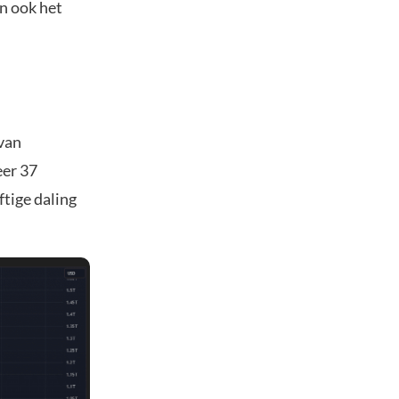
En ook het
 van
eer 37
ftige daling