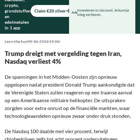
crypto,
Investeren is risicovol. Je kunt je
grondstoffen
Claim €20 zilver
Ad
inleg verliezen.
en
edelmetalen
in 1 app
Leon Markus
09-06-2026
19:06
Trump dreigt met vergelding tegen Iran,
Nasdaq verliest 4%
De spanningen in het Midden-Oosten zijn opnieuw
opgelopen nadat president Donald Trump aankondigde dat
de Verenigde Staten zullen reageren op een Iraanse aanval
op een Amerikaanse militaire helikopter. De uitspraken
zorgden voor extra onrust op de financiële markten, waar
technologieaandelen opnieuw zwaar onder druk stonden.
De Nasdaq 100 daalde met vier procent, terwijl
chipbedrijven zelfs tot acht procent onderuitgingen.