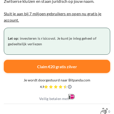
Zwitserse kluizen en staan juridisch op jouw naam.
Sluit je aan bij 7 miljoen gebruikers en open nu gratis je
account.
Let op:
investeren is risicovol. Je kunt je inleg geheel of
gedeeltelijk verliezen
Claim €20 gratis zilver
Je wordt doorgestuurd naar Bitpanda.com
4,5
Veilig betalen met
0