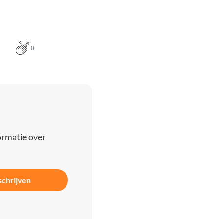
0
ormatie over
schrijven