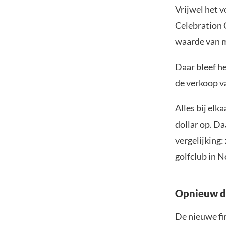
Vrijwel het v
Celebration 
waarde van m
Daar bleef he
de verkoop v
Alles bij elk
dollar op. D
vergelijking:
golfclub in N
Opnieuw di
De nieuwe fi