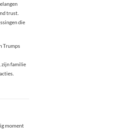
belangen
nd trust.
issingen die
en Trumps
zijn familie
acties.
stig moment