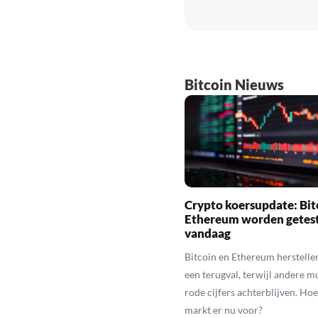
Bitcoin Nieuws
Crypto koersupdate: Bit
Ethereum worden getes
vandaag
Bitcoin en Ethereum herstelle
een terugval, terwijl andere 
rode cijfers achterblijven. Hoe
markt er nu voor?