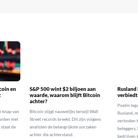
coin en
S&P 500 wint $2 biljoen aan
Rusland 
t
waarde, waarom blijft Bitcoin
verbiedt
achter?
Poetin leg
n knap van
Bitcoin stijgt nauwelijks terwijl Wall
Rusland, m
munten met
Street records breekt. Dit zijn volgens
verboden t
 staat de
analisten de belangrijkste oorzaken
beleggers,
achter die achterstand.
bedrijven 