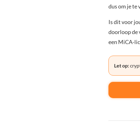
dus om je te 
Is dit voor j
doorloop de v
een MiCA-lic
Let op:
crypt