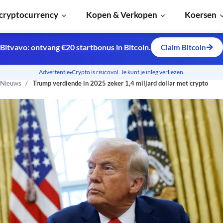
cryptocurrency
Kopen & Verkopen
Koersen
Bitvavo: ontvang
€20 startbonus
in Bitcoin.
Claim Bitcoin
Advertentie
Crypto is risicovol. Je kunt je inleg verliezen.
 Nieuws
Trump verdiende in 2025 zeker 1,4 miljard dollar met crypto