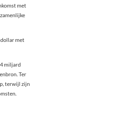
eenkomst met
ezamenlijke
 dollar met
,4 miljard
enbron. Ter
, terwijl zijn
komsten.