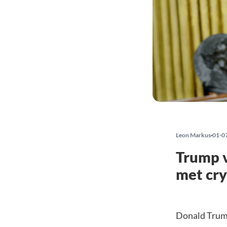
Leon Markus
01-0
Trump v
met cr
Donald Trump