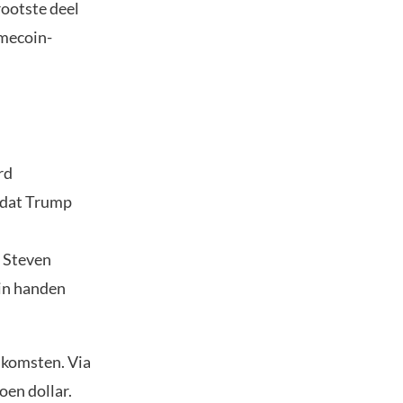
rootste deel
emecoin-
rd
t dat Trump
n Steven
 in handen
nkomsten. Via
oen dollar.