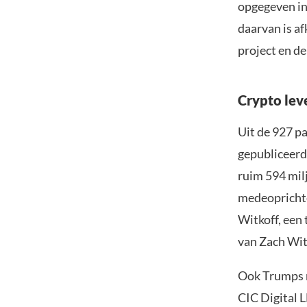
opgegeven in 
daarvan is a
project en de
Crypto lev
Uit de 927 p
gepubliceerd
ruim 594 milj
medeoprichte
Witkoff, een 
van Zach Wit
Ook Trumps m
CIC Digital L