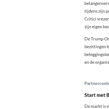
belangenvers
tijdens zijn 
Critici vreze
zijn eigen b
De Trump Org
bezittingen b
beleggingsbe
en de organis
Partnercont
Start met 
De markt is e