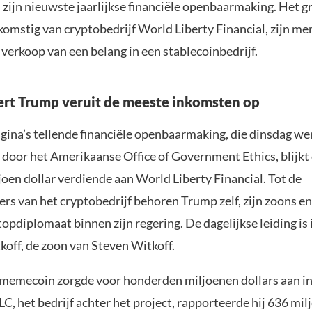
zijn nieuwste jaarlijkse financiële openbaarmaking. Het g
fkomstig van cryptobedrijf World Liberty Financial, zijn m
 verkoop van een belang in een stablecoinbedrijf.
ert Trump veruit de meeste inkomsten op
agina’s tellende financiële openbaarmaking, die dinsdag we
 door het Amerikaanse Office of Government Ethics, blijk
oen dollar verdiende aan World Liberty Financial. Tot de
rs van het cryptobedrijf behoren Trump zelf, zijn zoons e
topdiplomaat binnen zijn regering. De dagelijkse leiding is
koff, de zoon van Steven Witkoff.
emecoin zorgde voor honderden miljoenen dollars aan i
LC, het bedrijf achter het project, rapporteerde hij 636 milj