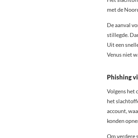
met de Noord
De aanval von
stillegde. Da
Uit een snel
Venus niet w
Phishing v
Volgens het 
het slachtoff
account, waar
konden opne
Om verdere 