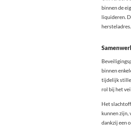
binnen de ei
liquideren. 
hersteladres
Samenwerki
Beveiligings
binnen enkel
tijdelijk sti
rol bij het ve
Het slachtof
kunnen zijn,
dankzij een o