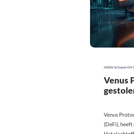
Hidde Scheper
04-
Venus P
gestole
Venus Protoc
(DeFi), heeft
Het slachtof