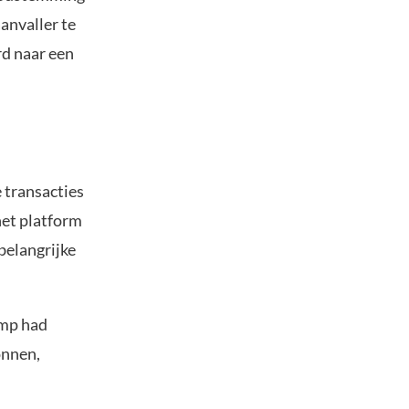
anvaller te
rd naar een
 transacties
het platform
belangrijke
amp had
onnen,