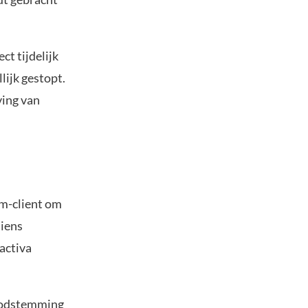
t tijdelijk
lijk gestopt.
ving van
m-client om
diens
activa
noodstemming