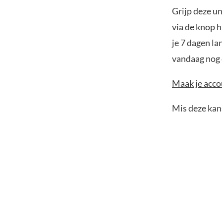
Grijp deze u
via de knop h
je 7 dagen la
vandaag nog e
Maak je accou
Mis deze kans