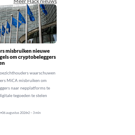
Meer Hack nieuws
rs misbruiken nieuwe
gels om cryptobeleggers
en
toezichthouders waarschuwen
hters MiCA misbruiken om
ggers naar nepplatforms te
igitale tegoeden te stelen
r
06 augustus 2026
2 – 3 min