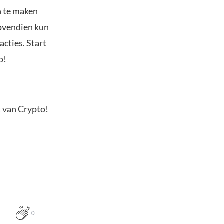
n te maken
Bovendien kun
acties. Start
o!
t van Crypto!
0