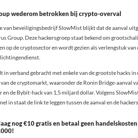
oup wederom betrokken bij crypto-overval
e van beveiligingsbedrijf SlowMist blijkt dat de aanval ui
rus Group. Deze hackersgroep staat bekend om grootschal
en op de cryptosector en wordt gezien als verlengstuk van
lichtingendienst.
t in verband gebracht met enkele van de grootste hacks in
 van de cryptomarkt, waaronder de Ronin Bridge-aanval v
r en de Bybit-hack van 1,5 miljard dollar. Volgens SlowMis
snel in staat de link te leggen tussen de aanval en de hacker
aag nog €10 gratis en betaal geen handelskosten
.000!