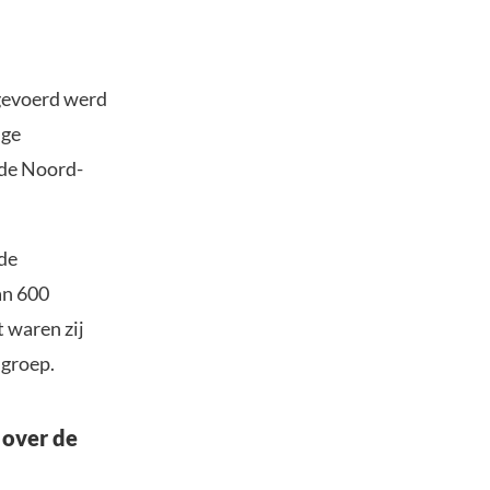
tgevoerd werd
ige
 de Noord-
 de
an 600
t waren zij
sgroep.
 over de