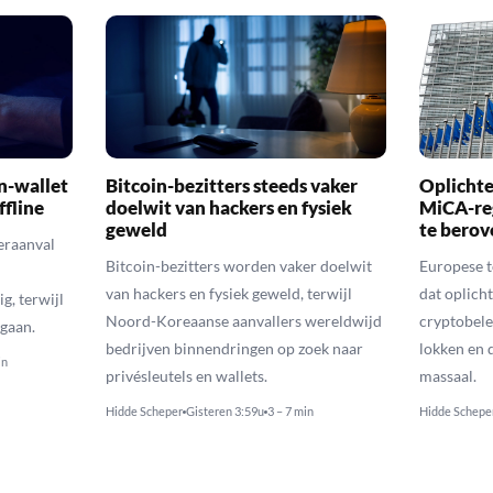
n-wallet
Bitcoin-bezitters steeds vaker
Oplichte
ffline
doelwit van hackers en fysiek
MiCA-re
geweld
te berov
eraanval
Bitcoin-bezitters worden vaker doelwit
Europese 
van hackers en fysiek geweld, terwijl
dat oplic
g, terwijl
Noord-Koreaanse aanvallers wereldwijd
cryptobele
gaan.
bedrijven binnendringen op zoek naar
lokken en d
in
privésleutels en wallets.
massaal.
Hidde Scheper
Gisteren 3:59u
3 – 7 min
Hidde Schepe