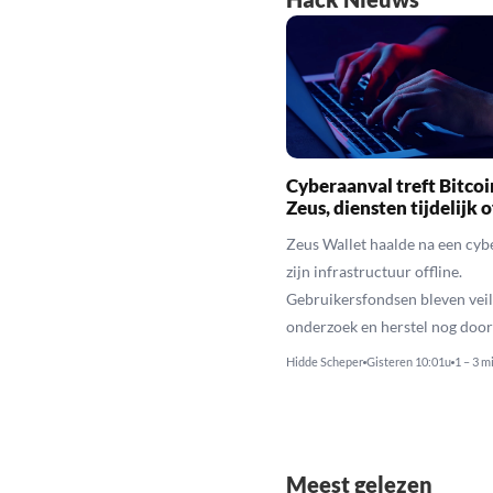
Cyberaanval treft Bitcoi
Zeus, diensten tijdelijk o
Zeus Wallet haalde na een cyb
zijn infrastructuur offline.
Gebruikersfondsen bleven veili
onderzoek en herstel nog door
Hidde Scheper
Gisteren 10:01u
1 – 3 m
Meest gelezen