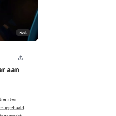
Hack
ar aan
 diensten
eruggehaald
.
dt gebracht