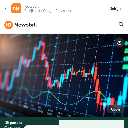
Newsbit
Bekijk
Bekijk in de Google Play store
Ripple
Bitpanda:
Ontvang