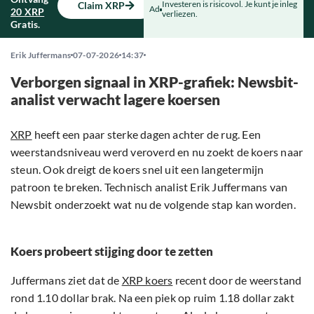
Investeren is risicovol. Je kunt je inleg
Claim XRP
Ad
20 XRP
verliezen.
Gratis.
Erik Juffermans
07-07-2026
14:37
Verborgen signaal in XRP-grafiek: Newsbit-
analist verwacht lagere koersen
XRP
heeft een paar sterke dagen achter de rug. Een
weerstandsniveau werd veroverd en nu zoekt de koers naar
steun. Ook dreigt de koers snel uit een langetermijn
patroon te breken. Technisch analist Erik Juffermans van
Newsbit onderzoekt wat nu de volgende stap kan worden.
Koers probeert stijging door te zetten
Juffermans ziet dat de
XRP koers
recent door de weerstand
rond 1.10 dollar brak. Na een piek op ruim 1.18 dollar zakt