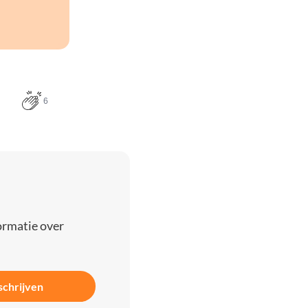
6
ormatie over
schrijven