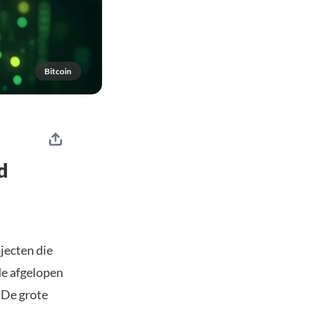
Bitcoin
d
ojecten die
de afgelopen
 De grote