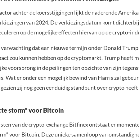
actor achter de koersstijgingen lijkt de naderende Amerik
rkiezingen van 2024. De verkiezingsdatum komt dichterbij
culeren op de mogelijke effecten hiervan op de crypto-indu
n verwachting dat een nieuwe termijn onder Donald Trump
pact zou kunnen hebben op de cryptomarkt. Trump heeft 
jke voorsprong in de peilingen ten opzichte van zijn tegen
s. Wat er onder een mogelijk bewind van Harris zal gebeur
angezien zij nog geen eenduidig standpunt over crypto heef
cte storm” voor Bitcoin
isten van de crypto-exchange Bitfinex ontstaat er moment
orm” voor Bitcoin. Deze unieke samenloop van omstandigh