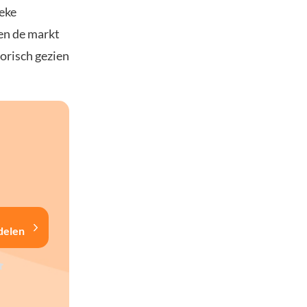
eke
en de markt
torisch gezien
delen