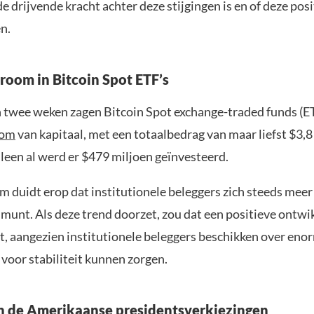
de drijvende kracht achter deze stijgingen is en of deze pos
n.
room in Bitcoin Spot ETF’s
 twee weken zagen Bitcoin Spot exchange-traded funds (ET
oom
van kapitaal, met een totaalbedrag van maar liefst $3,8
leen al werd er $479 miljoen geïnvesteerd.
m duidt erop dat institutionele beleggers zich steeds meer
e munt. Als deze trend doorzet, zou dat een positieve ontwik
t, aangezien institutionele beleggers beschikken over enor
voor stabiliteit kunnen zorgen.
n de Amerikaanse presidentsverkiezingen