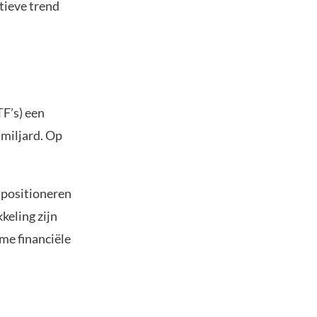
itieve trend
F’s) een
 miljard. Op
 positioneren
keling zijn
me financiële