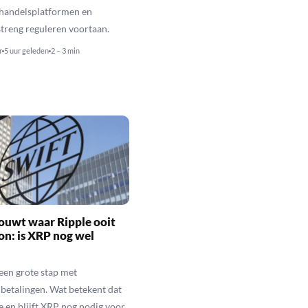
 handelsplatformen en
streng reguleren voortaan.
r
5 uur geleden
2 – 3 min
ouwt waar Ripple ooit
n: is XRP nog wel
een grote stap met
betalingen. Wat betekent dat
e en blijft XRP nog nodig voor