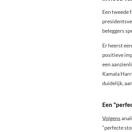
Een tweede f
presidentsve
beleggers spe
Er heerst ee
positieve im
een aanzienli
Kamala Harri
duidelijk, a
Een “perfe
Volgens
anal
“perfecte st