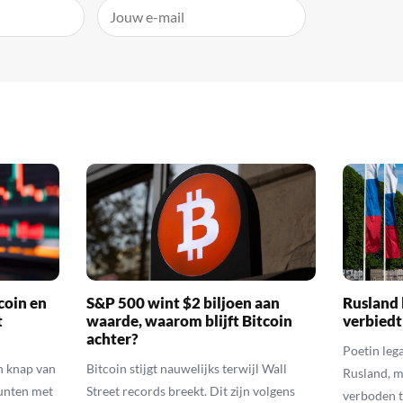
coin en
S&P 500 wint $2 biljoen aan
Rusland 
t
waarde, waarom blijft Bitcoin
verbiedt
achter?
Poetin leg
n knap van
Bitcoin stijgt nauwelijks terwijl Wall
Rusland, m
munten met
Street records breekt. Dit zijn volgens
verboden t