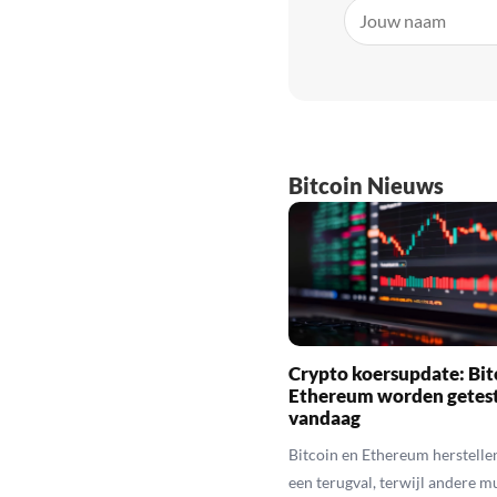
Bitcoin Nieuws
Crypto koersupdate: Bit
Ethereum worden getes
vandaag
Bitcoin en Ethereum herstelle
een terugval, terwijl andere 