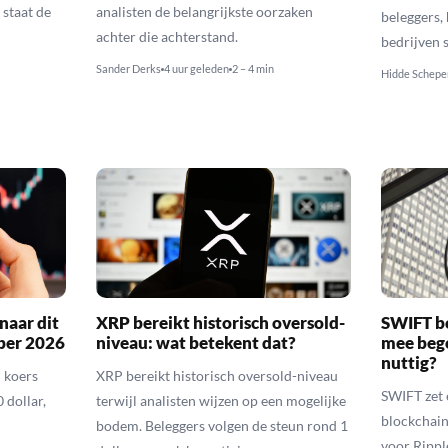
 staat de
analisten de belangrijkste oorzaken
beleggers,
achter die achterstand.
bedrijven 
Sander Derks
4 uur geleden
2 – 4 min
Hidde Schepe
naar dit
XRP bereikt historisch oversold-
SWIFT b
ber 2026
niveau: wat betekent dat?
mee bego
nuttig?
 koers
XRP bereikt historisch oversold-niveau
SWIFT zet 
 dollar,
terwijl analisten wijzen op een mogelijke
blockchain
bodem. Beleggers volgen de steun rond 1
voor Rippl