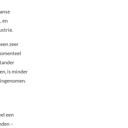
aanse
, en
strie.
 een zeer
momenteel
stander
en, is minder
t ingenomen.
eel een
eden –