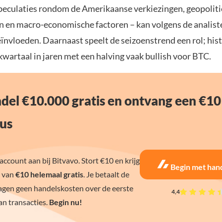
eculaties rondom de Amerikaanse verkiezingen, geopoliti
 en macro-economische factoren – kan volgens de analist
eïnvloeden. Daarnaast speelt de seizoenstrend een rol; his
 kwartaal in jaren met een halving vaak bullish voor BTC.
del €10.000 gratis en ontvang een €10
us
ccount aan bij Bitvavo. Stort €10 en krijg
Begin met han
 van
€10 helemaal gratis
. Je betaalt de
agen geen handelskosten over de eerste
4,4
n transacties.
Begin nu!