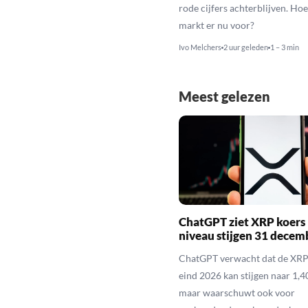
rode cijfers achterblijven. Hoe
markt er nu voor?
Ivo Melchers
2 uur geleden
1 – 3 min
Meest gelezen
ChatGPT ziet XRP koers 
niveau stijgen 31 decem
ChatGPT verwacht dat de XRP
eind 2026 kan stijgen naar 1,40
maar waarschuwt ook voor