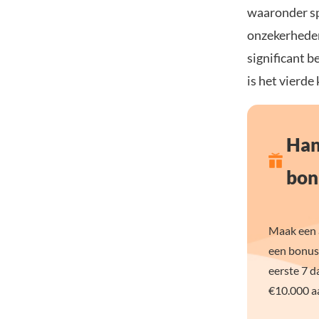
waaronder sp
onzekerheden
significant b
is het vierde
Han
bon
Maak een a
een bonus
eerste 7 d
€10.000 aa