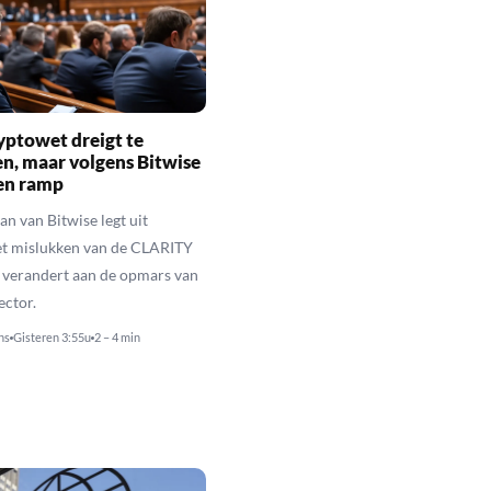
yptowet dreigt te
n, maar volgens Bitwise
een ramp
n van Bitwise legt uit
t mislukken van de CLARITY
 verandert aan de opmars van
ector.
ns
Gisteren 3:55u
2 – 4 min