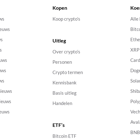
Kopen
Koe
uws
Koop crypto’s
Alle
ieuws
Bitc
ws
Eth
Uitleg
s
XRP
Over crypto’s
euws
Car
Personen
uws
Dog
Crypto termen
uws
Sola
Kennisbank
nieuws
Shib
Basis uitleg
nieuws
Poly
Handelen
ieuws
Vech
Aval
ETF’s
s
BN
Bitcoin ETF