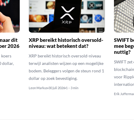
naar dit
XRP bereikt historisch oversold-
SWIFT b
ber 2026
niveau: wat betekent dat?
mee bego
nuttig?
 koers
XRP bereikt historisch oversold-niveau
SWIFT zet 
 dollar,
terwijl analisten wijzen op een mogelijke
blockchain
bodem. Beleggers volgen de steun rond 1
voor Rippl
dollar op zoek bevestiging.
internatio
Leon Markus
30 juli 2026
1 – 3 min
Erik Jufferma