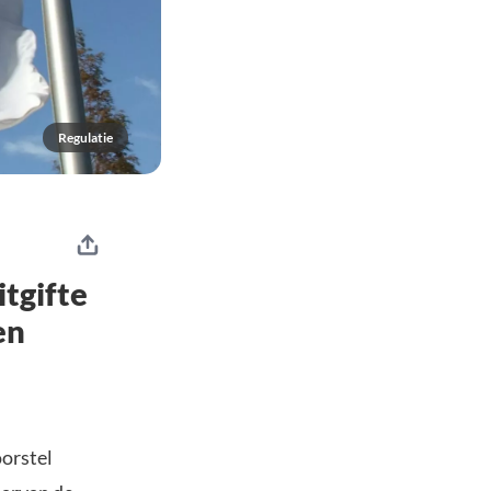
Regulatie
tgifte
en
oorstel