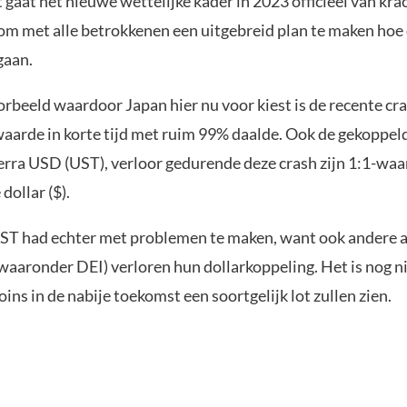
 gaat het nieuwe wettelijke kader in 2023 officieel van kra
d om met alle betrokkenen een uitgebreid plan te maken hoe 
gaan.
rbeeld waardoor Japan hier nu voor kiest is de recente cra
aarde in korte tijd met ruim 99% daalde. Ook de gekoppeld
Terra USD (UST), verloor gedurende deze crash zijn 1:1-waa
ollar ($).
UST had echter met problemen te maken, want ook andere 
waaronder DEI) verloren hun dollarkoppeling. Het is nog n
ins in de nabije toekomst een soortgelijk lot zullen zien.