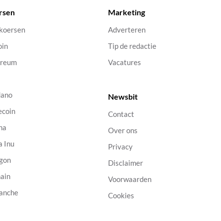
rsen
Marketing
 koersen
Adverteren
oin
Tip de redactie
ereum
Vacatures
dano
Newsbit
ecoin
Contact
na
Over ons
a Inu
Privacy
gon
Disclaimer
ain
Voorwaarden
anche
Cookies
B