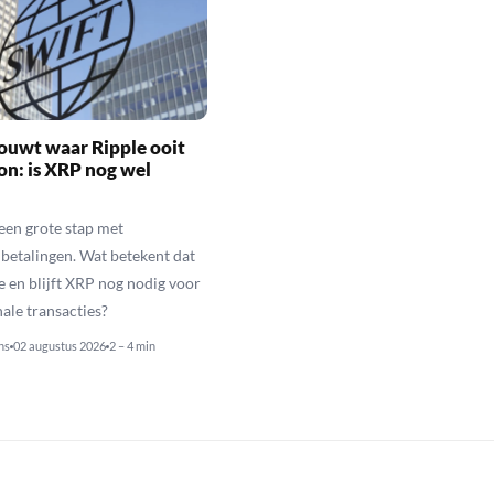
ouwt waar Ripple ooit
n: is XRP nog wel
een grote stap met
betalingen. Wat betekent dat
e en blijft XRP nog nodig voor
nale transacties?
ns
02 augustus 2026
2 – 4 min