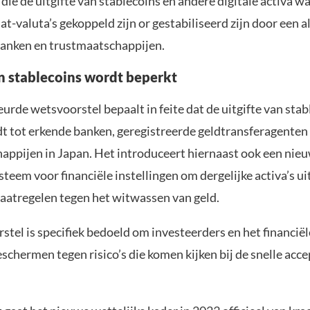
ie de uitgifte van stablecoins en andere digitale activa w
at-valuta’s gekoppeld zijn or gestabiliseerd zijn door een 
banken en trustmaatschappijen.
an stablecoins wordt beperkt
rde wetsvoorstel bepaalt in feite dat de uitgifte van stab
t tot erkende banken, geregistreerde geldtransferagenten
appijen in Japan. Het introduceert hiernaast ook een nie
steem voor financiële instellingen om dergelijke activa’s ui
maatregelen tegen het witwassen van geld.
tel is specifiek bedoeld om investeerders en het financië
eschermen tegen risico’s die komen kijken bij de snelle acc