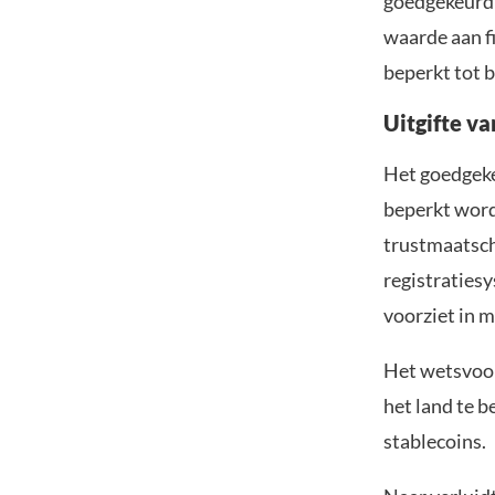
goedgekeurd d
waarde aan fi
beperkt tot 
Uitgifte v
Het goedgekeu
beperkt word
trustmaatsch
registratiesy
voorziet in 
Het wetsvoors
het land te b
stablecoins.