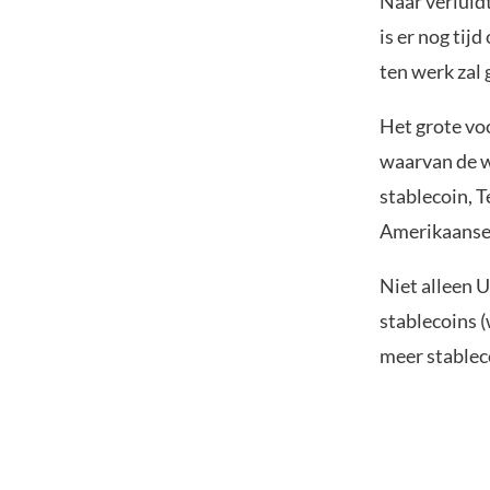
Naar verluidt
is er nog tij
ten werk zal 
Het grote voo
waarvan de w
stablecoin, 
Amerikaanse d
Niet alleen 
stablecoins (
meer stableco