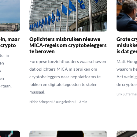
oin, maar
Oplichters misbruiken nieuwe
Grote cr
 crypto
MiCA-regels om cryptobeleggers
mislukke
te beroven
is dat g
el in
Europese toezichthouders waarschuwen
Matt Houga
en
dat oplichters MiCA misbruiken om
waarom he
s
cryptobeleggers naar nepplatforms te
Act weinig
en
lokken en digitale tegoeden te stelen
de cryptos
rtaan.
massaal.
Erik Jufferma
n
Hidde Scheper
13 uur geleden
2 – 3 min