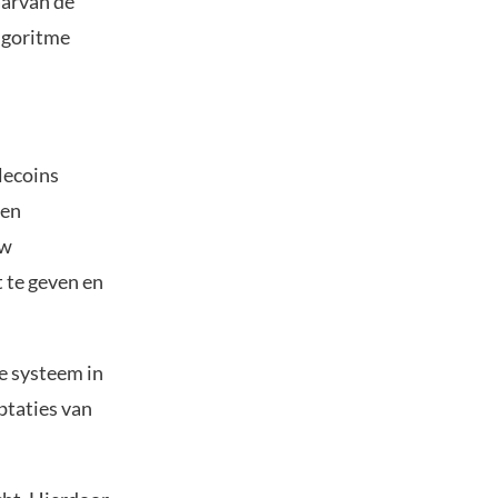
aarvan de
algoritme
lecoins
 en
uw
t te geven en
le systeem in
eptaties van