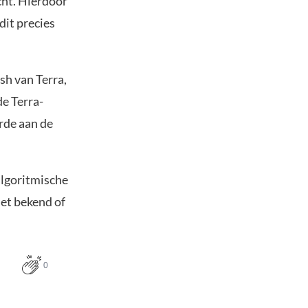
cht. Hierdoor
dit precies
sh van Terra,
e Terra-
rde aan de
algoritmische
iet bekend of
0