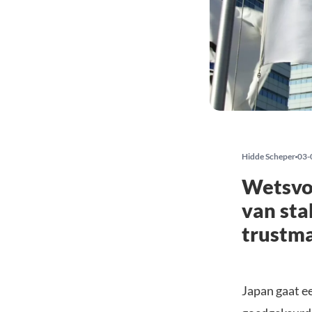
Hidde Scheper
03-
Wetsvoo
van sta
trustm
Japan gaat ee