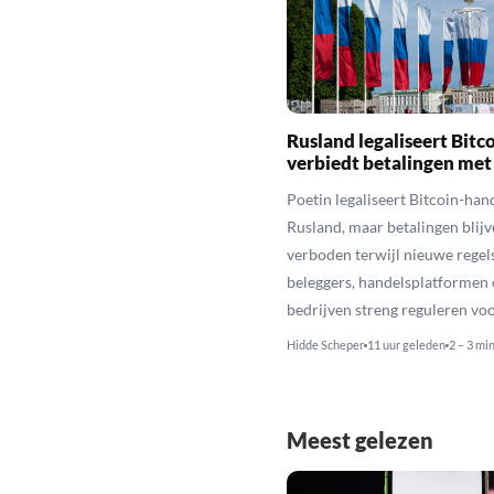
Rusland legaliseert Bitc
verbiedt betalingen met
Poetin legaliseert Bitcoin-hand
Rusland, maar betalingen blijv
verboden terwijl nieuwe regel
beleggers, handelsplatformen 
bedrijven streng reguleren voo
Hidde Scheper
11 uur geleden
2 – 3 mi
Meest gelezen