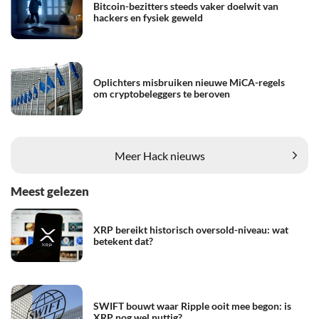
Bitcoin-bezitters steeds vaker doelwit van
hackers en fysiek geweld
Oplichters misbruiken nieuwe MiCA-regels
om cryptobeleggers te beroven
Meer Hack nieuws
Meest gelezen
XRP bereikt historisch oversold-niveau: wat
betekent dat?
SWIFT bouwt waar Ripple ooit mee begon: is
XRP nog wel nuttig?