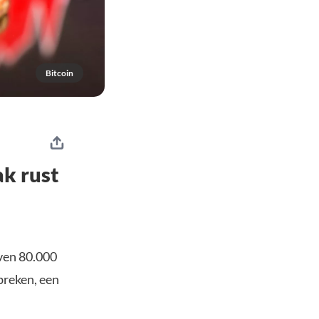
Bitcoin
k rust
oven 80.000
breken, een