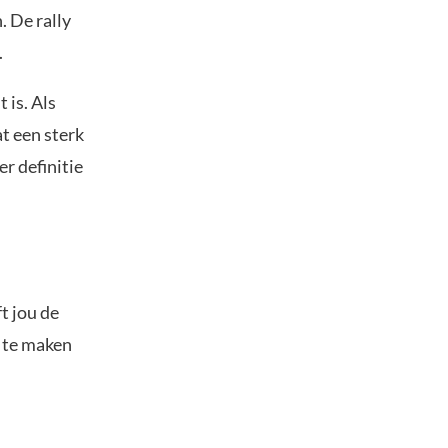
. De rally
.
 is. Als
at een sterk
er definitie
t jou de
s te maken