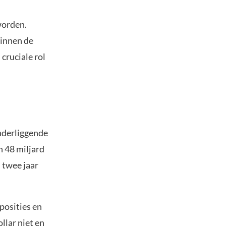
worden.
binnen de
cruciale rol
onderliggende
n 48 miljard
n twee jaar
posities en
llar niet en