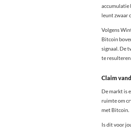
accumulatie b
leunt zwaar o
Volgens Winte
Bitcoin boven
signaal. De t
te resulteren
Claim vand
De markt is e
ruimte om cr
met Bitcoin.
Is dit voor 