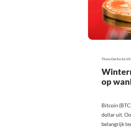
Thom Derks
16-05
Winterm
op wan
Bitcoin (BTC
dollar uit. O
belangrijk t