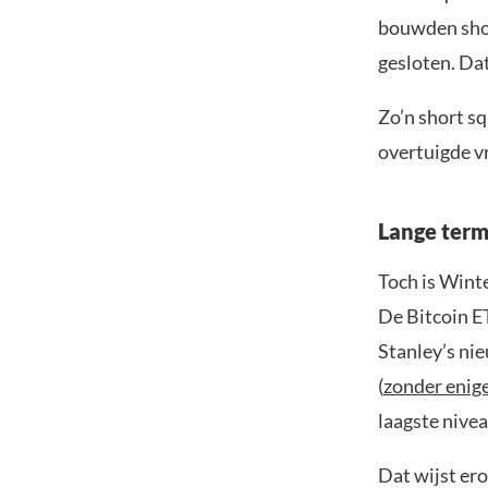
bouwden shor
gesloten. Da
Zo’n short sq
overtuigde v
Lange termi
Toch is Winte
De Bitcoin E
Stanley’s ni
(
zonder enig
laagste nivea
Dat wijst ero