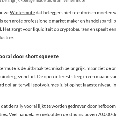
t belangrijk koersgemiddelde. Bron:
Wintermute
chuwt
Wintermute
dat beleggers niet te euforisch moeten 
s een grote professionele market maker en handelspartij 
 Het zorgt voor liquiditeit op cryptobeurzen en speelt een 
ustrie.
ooral door short squeeze
ermute is de uitbraak technisch belangrijk, maar ziet de 
minder gezond uit. De open interest steeg in een maand va
rd dollar, terwijl spotvolumes juist op het laagste niveau i
 dat de rally vooral lijkt te worden gedreven door hefboom
ties. Veel handelaren geloofden de stijging boven 70.000 do