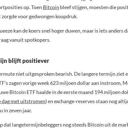
tposities op. Toen
Bitcoin
bleef stijgen, moesten die pos
t zorgde voor gedwongen koopdruk.
ueeze kan de koers snel hoger duwen, maar is iets anders 
raag vanuit spotkopers.
jn blijft positiever
rmute niet uitgesproken bearish. De langere termijn ziet er
TF’s zagen vorige week 623 miljoen dollar aan instroom, 
euwe Bitcoin ETF haalde in de eerste maand 194 miljoen dol
e dag met uitstromen
) en exchange-reserves staan nog altij
u in zeven jaar.
p dat langetermijnbeleggers nog steeds Bitcoin uit de mar