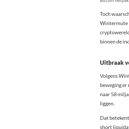
Bitcoin herpak
Toch waars
Wintermute i
cryptowereld.
binnen de ind
Uitbraak v
Volgens Wint
beweging er 
naar 58 milja
liggen.
Dat betekent
short liquida