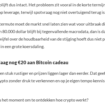
lijft dus intact. Het probleem zit vooral in de korte termijn
p leverage, terwijl spotvraag nog niet overtuigend terug is
rmute moet de markt snel laten zien wat voor uitbraak dit
 80.000 dollar blijft bij tegenvallende macrodata, dan is d
wijfel over de houdbaarheid van de stijging hoeft dus niet p
 in een grote koersdaling.
aag nog €20 aan Bitcoin cadeau
en stuk rustiger en prijzen liggen lager dan eerder. Dat geef
ypto zonder druk te verkennen en op je eigen tempo kenni
jou het moment om te ontdekken hoe crypto werkt?