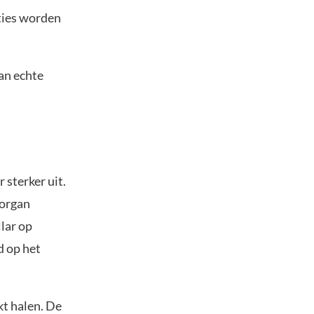
ities worden
dan echte
 sterker uit.
Morgan
lar op
d op het
kt halen. De