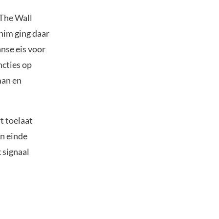
 The Wall
snim ging daar
anse eis voor
ncties op
man en
t toelaat
n einde
 signaal