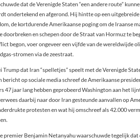
huwde dat de Verenigde Staten “een andere route” kunnen
rdt ondertekend en afgerond. Hij hintte op een uitgebreide
dom, de kortdurende Amerikaanse poging om de Iraanse m
e doorbreken en schepen door de Straat van Hormuz te be
lict begon, voer ongeveer een vijfde van de wereldwijde ol
rdgas-stromen via de zeestraat.
i Trump dat Iran “spelletjes” speelt met de Verenigde Stat
en bericht op sociale media schreef de Amerikaanse preside
rs 47 jaar lang hebben geprobeerd Washington aan het lijnt
verwees daarbij naar door Iran gesteunde aanvallen op Am
onderdrukte protesten en wat hij omschreef als 42.000 ver
en.
he premier Benjamin Netanyahu waarschuwde tegelijk dat 