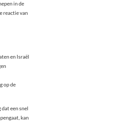
hepen in de
 reactie van
aten en Israël
gen
g op de
 dat een snel
opengaat, kan