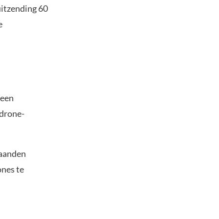
uitzending 60
e
 een
 drone-
maanden
ones te