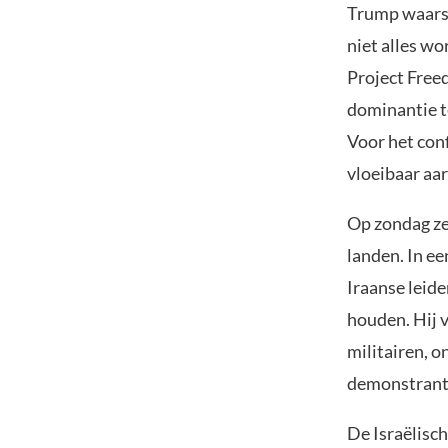
Trump waarsc
niet alles wo
Project Free
dominantie t
Voor het conf
vloeibaar aa
Op zondag ze
landen. In e
Iraanse leide
houden. Hij 
militairen, 
demonstrant
De Israëlisc