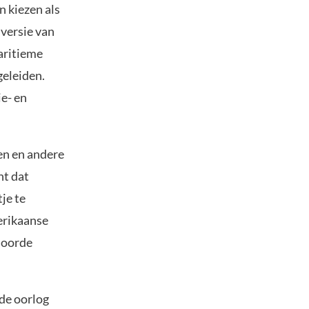
 kiezen als
 versie van
aritieme
geleiden.
ie- en
en en andere
nt dat
je te
erikaanse
moorde
de oorlog