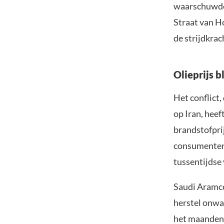
waarschuwde 
Straat van H
de strijdkrac
Olieprijs b
Het conflict,
op Iran, heef
brandstofpri
consumenten.
tussentijdse 
Saudi Aramco
herstel onwaa
het maanden 