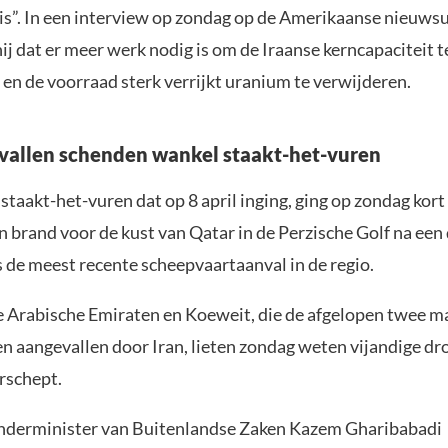
j is”. In een interview op zondag op de Amerikaanse nieuws
ij dat er meer werk nodig is om de Iraanse kerncapaciteit t
en de voorraad sterk verrijkt uranium te verwijderen.
allen schenden wankel staakt-het-vuren
taakt-het-vuren dat op 8 april inging, ging op zondag kort
n brand voor de kust van Qatar in de Perzische Golf na een
s de meest recente scheepvaartaanval in de regio.
 Arabische Emiraten en Koeweit, die de afgelopen twee 
n aangevallen door Iran, lieten zondag weten vijandige dr
rschept.
nderminister van Buitenlandse Zaken Kazem Gharibabadi