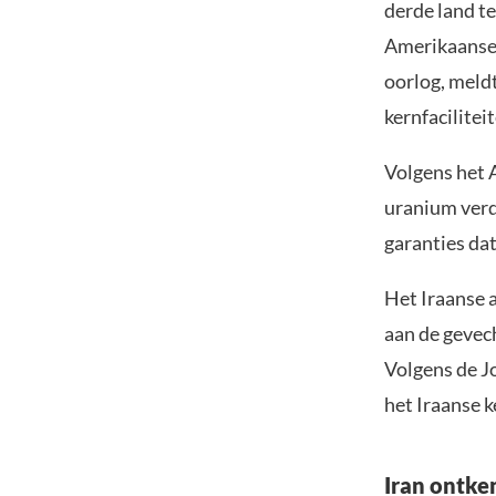
derde land te
Amerikaanse 
oorlog, meld
kernfacilitei
Volgens het A
uranium verdu
garanties da
Het Iraanse 
aan de gevec
Volgens de Jo
het Iraanse
Iran ontke