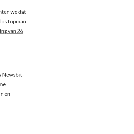
hten we dat
ldus topman
ing van 26
s Newsbit-
ime
in en