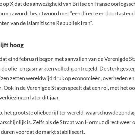
op X dat de aanwezigheid van Britse en Franse oorlogssc
ormuz wordt beantwoord met “een directe en doortastende
hten van de Islamitische Republiek Iran”.
lijft hoog
 dat eind februari begon met aanvallen van de Verenigde St
t de olie- en gasmarkten volledig ontregeld. De sterk geste
jzen zetten wereldwijd druk op economieën, overheden en
 Ook in de Verenigde Staten speelt dat een rol, met het oo
verkiezingen later dit jaar.
, het grootste oliebedrijf ter wereld, waarschuwde zondag
rschijnlijk is. Zelfs als de Straat van Hormuz direct weer 
duren voordat de markt stabiliseert.