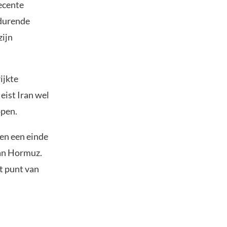
recente
 durende
zijn
ijkte
eist Iran wel
open.
en een einde
van Hormuz.
t punt van