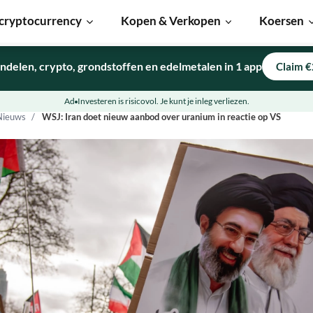
cryptocurrency
Kopen & Verkopen
Koersen
ndelen, crypto, grondstoffen en edelmetalen in 1 app
Claim €
Ad
Investeren is risicovol. Je kunt je inleg verliezen.
Nieuws
WSJ: Iran doet nieuw aanbod over uranium in reactie op VS