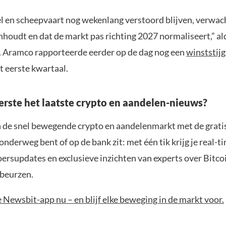
el en scheepvaart nog wekenlang verstoord blijven, verwac
nhoudt en dat de markt pas richting 2027 normaliseert,” a
 Aramco rapporteerde eerder op de dag nog een
winststijg
t eerste kwartaal.
eerste het laatste crypto en aandelen-nieuws?
n de snel bewegende crypto en aandelenmarkt met de grati
 onderweg bent of op de bank zit: met één tik krijg je real-t
koersupdates en exclusieve inzichten van experts over Bitco
beurzen.
Newsbit-app nu – en blijf elke beweging in de markt voor.