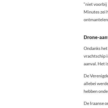
“niet voorbi
Minutes zei h
ontmantelen 
Drone-aanv
Ondanks het s
vrachtschip i
aanval. Het i
De Verenigde
allebei werde
hebben onde
De Iraanse o