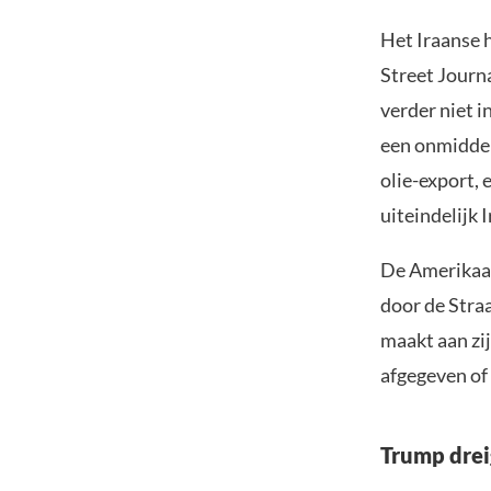
Het Iraanse 
Street Journa
verder niet i
een onmiddel
olie-export,
uiteindelijk
De Amerikaan
door de Stra
maakt aan zij
afgegeven of
Trump drei