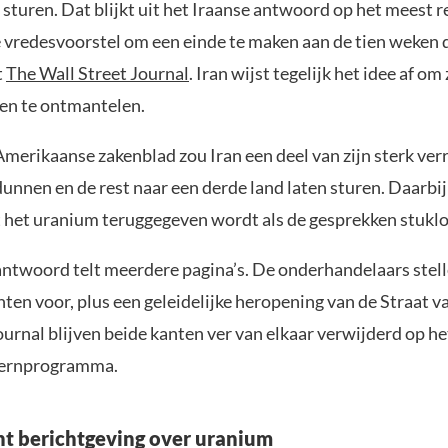
 sturen. Dat blijkt uit het Iraanse antwoord op het meest 
vredesvoorstel om een einde te maken aan de tien weken
t
The Wall Street Journal
. Iran wijst tegelijk het idee af om 
ten te ontmantelen.
merikaanse zakenblad zou Iran een deel van zijn sterk verr
nnen en de rest naar een derde land laten sturen. Daarbij 
t het uranium teruggegeven wordt als de gesprekken stukl
antwoord telt meerdere pagina’s. De onderhandelaars stell
hten voor, plus een geleidelijke heropening van de Straat 
urnal blijven beide kanten ver van elkaar verwijderd op he
 kernprogramma.
nt berichtgeving over uranium