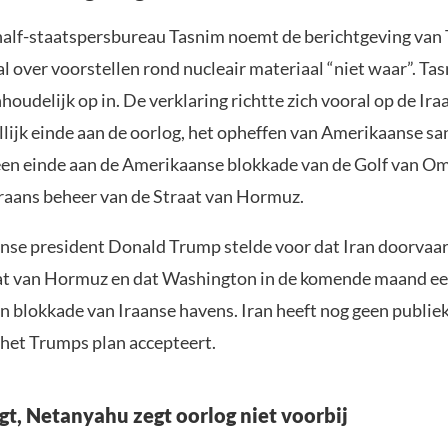
half-staatspersbureau Tasnim noemt de berichtgeving van
l over voorstellen rond nucleair materiaal “niet waar”. Ta
nhoudelijk op in. De verklaring richtte zich vooral op de Ira
lijk einde aan de oorlog, het opheffen van Amerikaanse sa
 een einde aan de Amerikaanse blokkade van de Golf van O
 Iraans beheer van de Straat van Hormuz.
se president Donald Trump stelde voor dat Iran doorvaar
at van Hormuz en dat Washington in de komende maand ee
n blokkade van Iraanse havens. Iran heeft nog geen publiek
 het Trumps plan accepteert.
gt, Netanyahu zegt oorlog niet voorbij