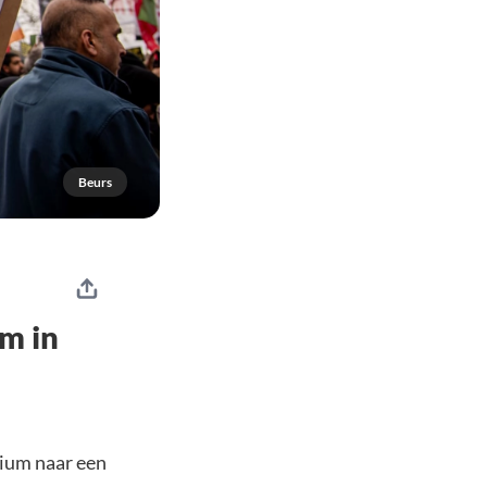
Beurs
m in
nium naar een