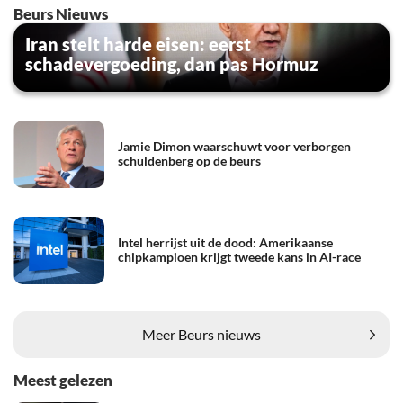
Beurs Nieuws
Iran stelt harde eisen: eerst
schadevergoeding, dan pas Hormuz
Jamie Dimon waarschuwt voor verborgen
schuldenberg op de beurs
Intel herrijst uit de dood: Amerikaanse
chipkampioen krijgt tweede kans in AI-race
Meer Beurs nieuws
Meest gelezen