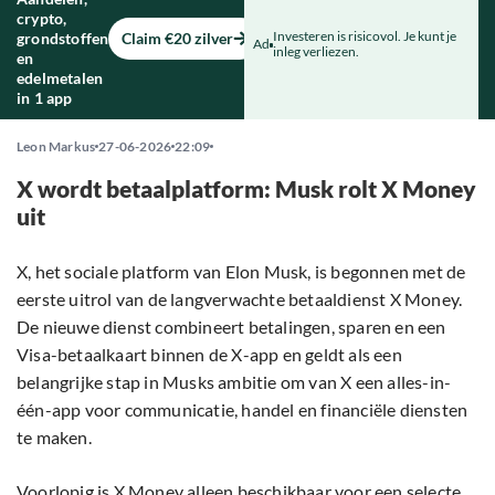
crypto,
Investeren is risicovol. Je kunt je
grondstoffen
Claim €20 zilver
Ad
inleg verliezen.
en
edelmetalen
in 1 app
Leon Markus
27-06-2026
22:09
X wordt betaalplatform: Musk rolt X Money
uit
X, het sociale platform van Elon Musk, is begonnen met de
eerste uitrol van de langverwachte betaaldienst X Money.
De nieuwe dienst combineert betalingen, sparen en een
Visa-betaalkaart binnen de X-app en geldt als een
belangrijke stap in Musks ambitie om van X een alles-in-
één-app voor communicatie, handel en financiële diensten
te maken.
Voorlopig is X Money alleen beschikbaar voor een selecte