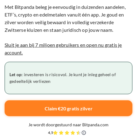
Met Bitpanda beleg je eenvoudig in duizenden aandelen,
ETF’s, crypto en edelmetalen vanuit één app. Je goud en
zilver worden veilig bewaard in volledig verzekerde
Zwitserse kluizen en staan juridisch op jouw naam.
Sluit je aan bij 7 miljoen gebruikers en open nu gratis je
account.
Let op:
investeren is risicovol. Je kunt je inleg geheel of
gedeeltelijk verliezen
Claim €20 gratis zilver
Je wordt doorgestuurd naar Bitpanda.com
4,5