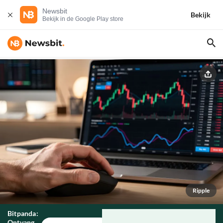
Newsbit
Bekijk
Bekijk in de Google Play store
Ripple
Bitpanda:
Ontvang