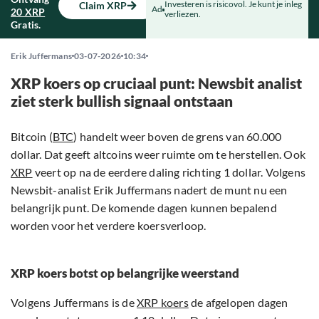
Investeren is risicovol. Je kunt je inleg
Claim XRP
Ad
20 XRP
verliezen.
Gratis.
Erik Juffermans
03-07-2026
10:34
XRP koers op cruciaal punt: Newsbit analist
ziet sterk bullish signaal ontstaan
Bitcoin (
BTC
) handelt weer boven de grens van 60.000
dollar. Dat geeft altcoins weer ruimte om te herstellen. Ook
XRP
veert op na de eerdere daling richting 1 dollar. Volgens
Newsbit-analist Erik Juffermans nadert de munt nu een
belangrijk punt. De komende dagen kunnen bepalend
worden voor het verdere koersverloop.
XRP koers botst op belangrijke weerstand
Volgens Juffermans is de
XRP koers
de afgelopen dagen