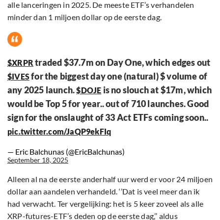
alle lanceringen in 2025. De meeste ETF’s verhandelen
minder dan 1 miljoen dollar op de eerste dag.
traded $37.7m on Day One, which edges out
$XRPR
for the biggest day one (natural) $ volume of
$IVES
any 2025 launch.
is no slouch at $17m, which
$DOJE
would be Top 5 for year.. out of 710 launches. Good
sign for the onslaught of 33 Act ETFs coming soon..
pic.twitter.com/JaQP9ekFIq
— Eric Balchunas (@EricBalchunas)
September 18, 2025
Alleen al na de eerste anderhalf uur werd er voor 24 miljoen
dollar aan aandelen verhandeld. ‘’Dat is veel meer dan ik
had verwacht. Ter vergelijking: het is 5 keer zoveel als alle
XRP-futures-ETF’s deden op de eerste dag,’’ aldus