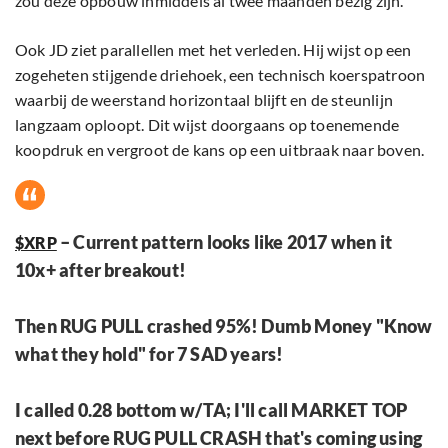
zou deze opbouw inmiddels al twee maanden bezig zijn.
Ook JD ziet parallellen met het verleden. Hij wijst op een
zogeheten stijgende driehoek, een technisch koerspatroon
waarbij de weerstand horizontaal blijft en de steunlijn
langzaam oploopt. Dit wijst doorgaans op toenemende
koopdruk en vergroot de kans op een uitbraak naar boven.
– Current pattern looks like 2017 when it
$XRP
10x+ after breakout!
Then RUG PULL crashed 95%! Dumb Money "Know
what they hold" for 7 SAD years!
I called 0.28 bottom w/TA; I'll call MARKET TOP
next before RUG PULL CRASH that's coming using