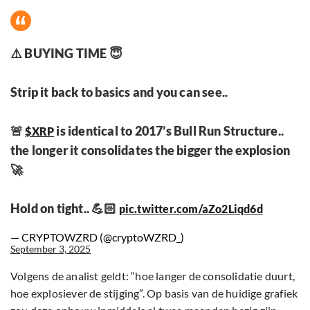
⚠️ BUYING TIME 😇
Strip it back to basics and you can see..
🚨
is identical to 2017’s Bull Run Structure..
$XRP
the longer it consolidates the bigger the explosion
🚀
Hold on tight.. 💪🏻
pic.twitter.com/aZo2Liqd6d
— CRYPTOWZRD (@cryptoWZRD_)
September 3, 2025
Volgens de analist geldt: “hoe langer de consolidatie duurt,
hoe explosiever de stijging”. Op basis van de huidige grafiek