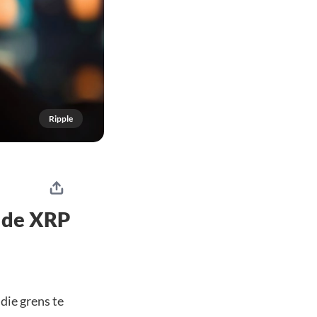
Ripple
 de XRP
die grens te