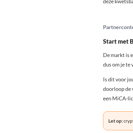
deze kwetsba
Partnercont
Start met 
De markt is e
dus om je te 
Is dit voor j
doorloop de v
een MiCA-lic
Let op:
crypt