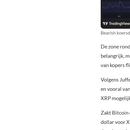
Bearish koersd
De zone rond 
belangrijk, 
van kopers fl
Volgens Juff
en vooral va
XRP mogelijk 
Zakt Bitcoin 
dollar voor X