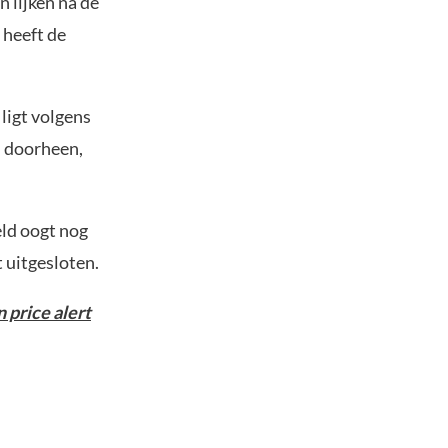
 lijken na de
 heeft de
ligt volgens
d doorheen,
eld oogt nog
 uitgesloten.
 price alert