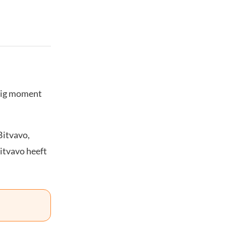
stig moment
Bitvavo,
Bitvavo heeft