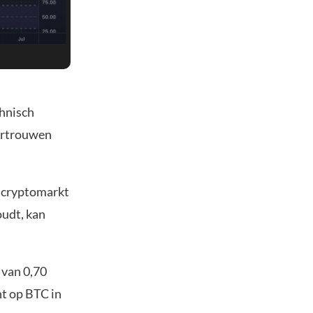
chnisch
vertrouwen
e cryptomarkt
oudt, kan
 van 0,70
ht op BTC in