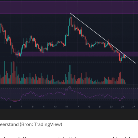
eerstand (Bron: TradingView)