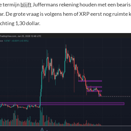
e termijn
blijft
Juffermans rekening houden met een bearis
ar. De grote vraag is volgens hem of XRP eerst nog ruimte k
ichting 1,30 dollar.