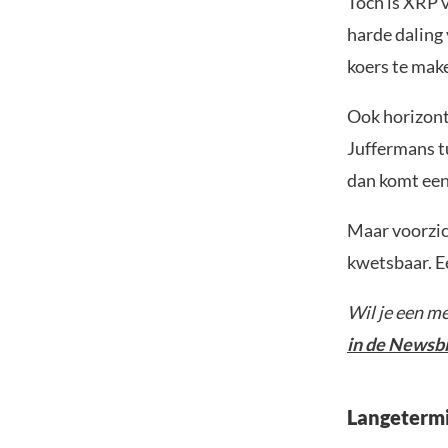
Toch is XRP 
harde daling 
koers te mak
Ook horizont
Juffermans t
dan komt een 
Maar voorzich
kwetsbaar. Ee
Wil je een m
in de Newsb
Langetermi