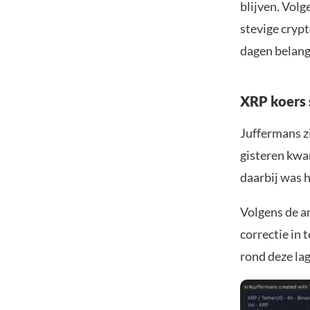
blijven. Volg
stevige crypt
dagen belang
XRP koers 
Juffermans z
gisteren kwam
daarbij was 
Volgens de an
correctie in t
rond deze lag