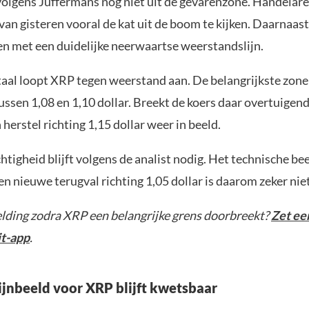
volgens Juffermans nog niet uit de gevarenzone. Handelaren
van gisteren vooral de kat uit de boom te kijken. Daarnaast
en met een duidelijke neerwaartse weerstandslijn.
aal loopt XRP tegen weerstand aan. De belangrijkste zone 
ussen 1,08 en 1,10 dollar. Breekt de koers daar overtuigen
herstel richting 1,15 dollar weer in beeld.
tigheid blijft volgens de analist nodig. Het technische be
n nieuwe terugval richting 1,05 dollar is daarom zeker niet
elding zodra XRP een belangrijke grens doorbreekt?
Zet een
it-app
.
jnbeeld voor XRP blijft kwetsbaar