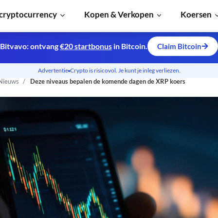
cryptocurrency
Kopen & Verkopen
Koersen
Bitvavo: ontvang
€20 startbonus
in Bitcoin.
Claim Bitcoin
Advertentie
Crypto is risicovol. Je kunt je inleg verliezen.
 Nieuws
Deze niveaus bepalen de komende dagen de XRP koers