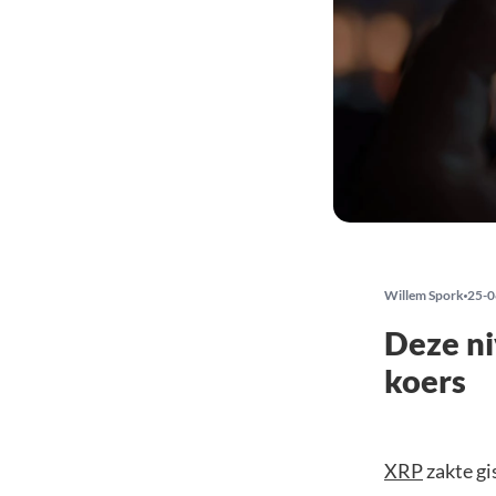
Willem Spork
25-0
Deze n
koers
XRP
zakte gi