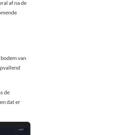
ral af na de
 komende
e bodem van
Opvallend
ns de
ien dat er