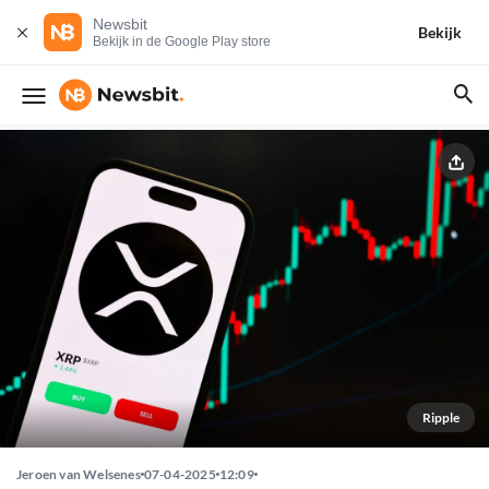
Newsbit
Bekijk
Bekijk in de Google Play store
Ripple
Jeroen van Welsenes
07-04-2025
12:09