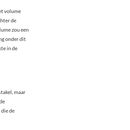
het volume
chter de
olume zou een
ng onder dit
te in de
stakel, maar
 de
 die de