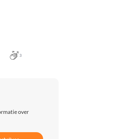
3
ormatie over