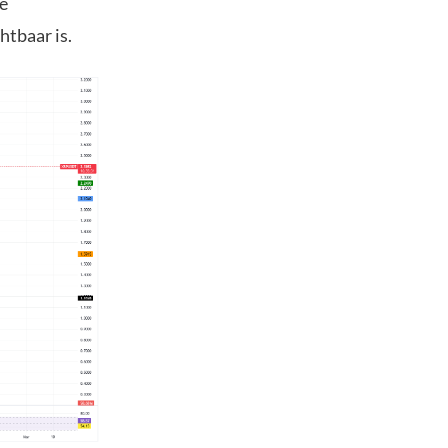
de
htbaar is.