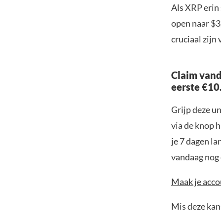
Als XRP erin 
open naar $3
cruciaal zijn
Claim vand
eerste €10
Grijp deze u
via de knop h
je 7 dagen la
vandaag nog e
Maak je accou
Mis deze kans