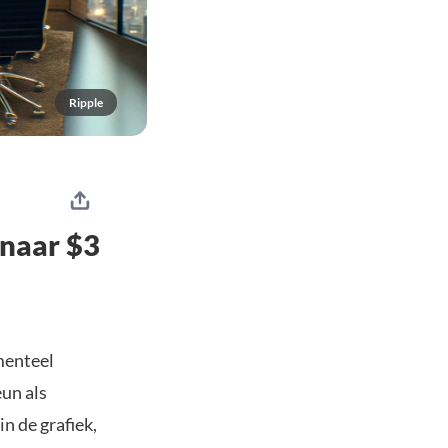
Ripple
 naar $3
menteel
un als
n de grafiek,