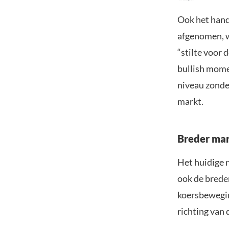
Ook het hand
afgenomen, w
“stilte voor
bullish mome
niveau zonde
markt.
Breder mar
Het huidige n
ook de breder
koersbewegin
richting van