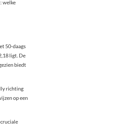
: welke
het 50-daags
18 ligt. De
gezien biedt
ly richting
wijzen op een
 cruciale