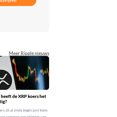
schrijven
Meer Ripple nieuws
heeft de XRP koers het
tig?
s zit al sinds begin juni klem.
ken remmen een stijging: van