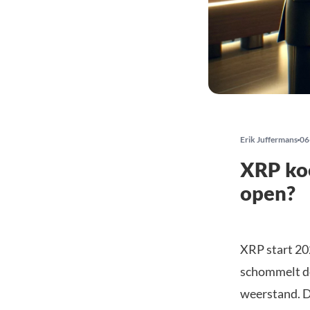
Erik Juffermans
06
XRP koe
open?
XRP start 20
schommelt de
weerstand. Di