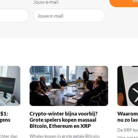
In
Jouw e-mail
 $1:
Crypto-winter bijna voorbij?
Waarom 
gens
Grote spelers kopen massaal
nu zo las
Bitcoin, Ethereum en XRP
De XRP koer
echter dan
Whales kopen in grote getale Bitcoin,
Vier oorza