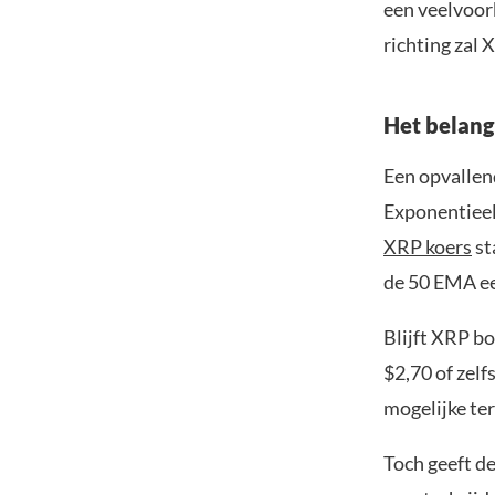
een veelvoor
richting zal 
Het belan
Een opvallend
Exponentieel
XRP koers
st
de 50 EMA ee
Blijft XRP bo
$2,70 of zel
mogelijke ter
Toch geeft de