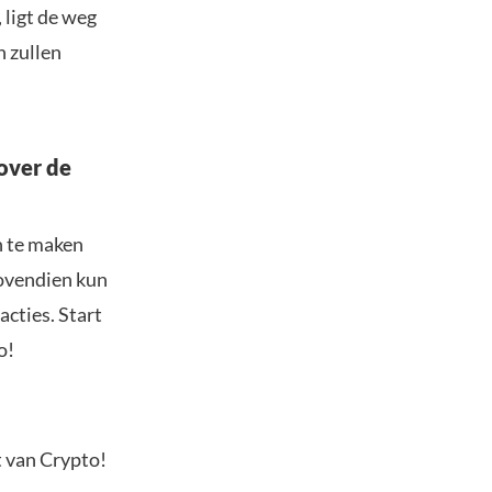
 ligt de weg
n zullen
over de
n te maken
Bovendien kun
acties. Start
o!
t van Crypto!