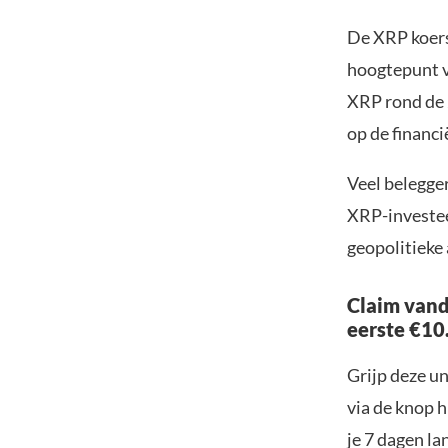
De XRP koers 
hoogtepunt v
XRP rond de 
op de financi
Veel belegge
XRP-investee
geopolitieke 
Claim vand
eerste €10
Grijp deze u
via de knop h
je 7 dagen la