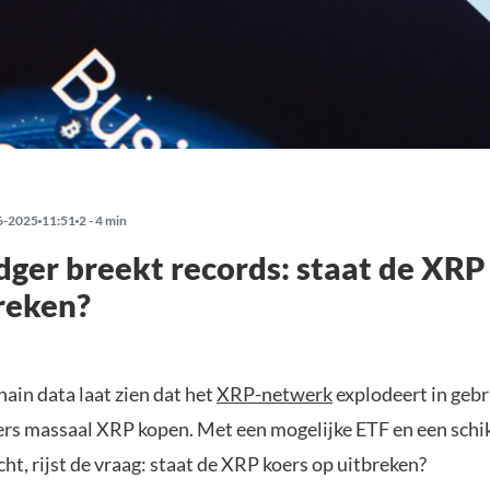
6-2025
11:51
2 - 4 min
ger breekt records: staat de XRP
reken?
ain data laat zien dat het
XRP-netwerk
explodeert in gebru
ers massaal XRP kopen. Met een mogelijke ETF en een schi
ht, rijst de vraag: staat de XRP koers op uitbreken?