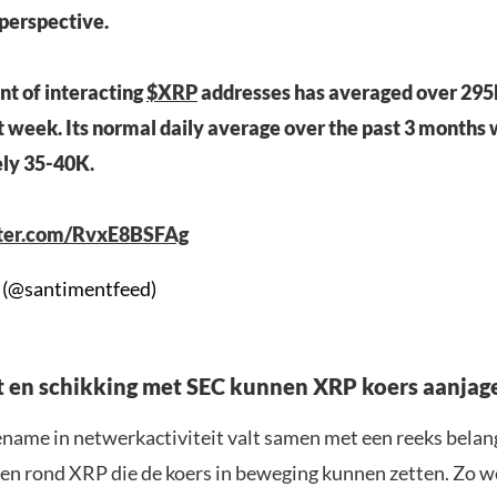
perspective.
t of interacting
$XRP
addresses has averaged over 295
t week. Its normal daily average over the past 3 months
ly 35-40K.
tter.com/RvxE8BSFAg
 (@santimentfeed)
t en schikking met SEC kunnen XRP koers aanjag
ename in netwerkactiviteit valt samen met een reeks belan
en rond XRP die de koers in beweging kunnen zetten. Zo 