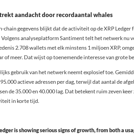
trekt aandacht door recordaantal whales
-chain gegevens blijkt dat de activiteit op de XRP Ledger f
Volgens analyseplatform Santiment telt het netwerk nu vo
hiedenis 2.708 wallets met elk minstens 1 miljoen XRP, omg
ar of meer. Dat wijst op toenemende interesse van grote be
lijks gebruik van het netwerk neemt explosief toe. Gemidde
5.000 actieve adressen per dag, terwijl dat aantal de afge
en de 35.000 en 40.000 lag. Dat betekent ruim zeven keer
teit in korte tijd.
edger is showing serious signs of growth, from both a us