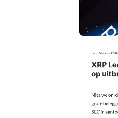
Leon Markus
17-0
XRP Led
op uitb
Nieuwe on-ch
grote belegg
SEC in aantoc