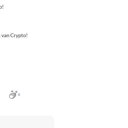
o!
t van Crypto!
9