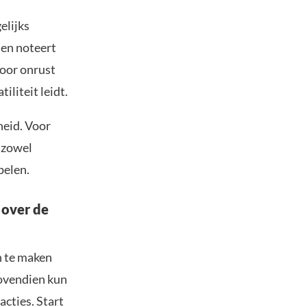
elijks
 en noteert
voor onrust
iliteit leidt.
heid. Voor
 zowel
pelen.
 over de
n te maken
Bovendien kun
acties. Start