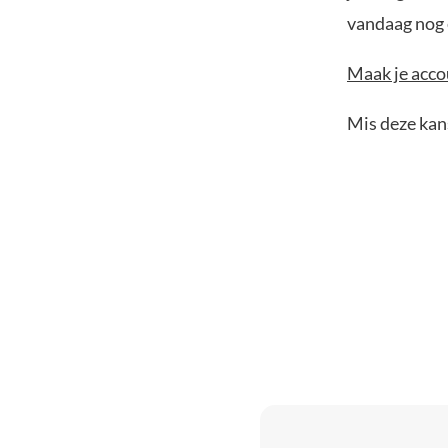
vandaag nog e
Maak je accou
Mis deze kans