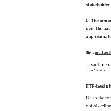
stakeholder 
📈 The amoun
over the pas
approximate
🐳…
pic.twi
— Santiment
June 16, 2025
ETF-beslui
De sterke to
ontwikkeling