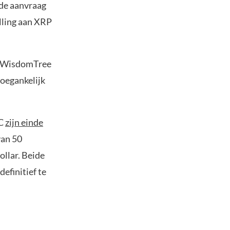
de aanvraag
lling aan XRP
e WisdomTree
oegankelijk
EC
zijn einde
van 50
ollar. Beide
efinitief te