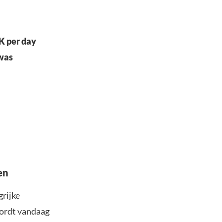
K per day
 was
en
grijke
wordt vandaag