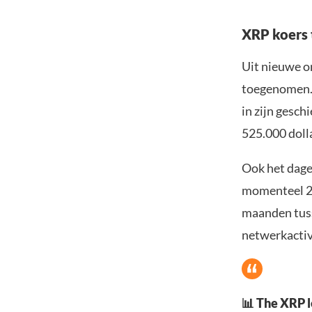
XRP koers 
Uit nieuwe on
toegenomen. 
in zijn gesc
525.000 doll
Ook het dage
momenteel 29
maanden tuss
netwerkactivi
📊 The XRP l