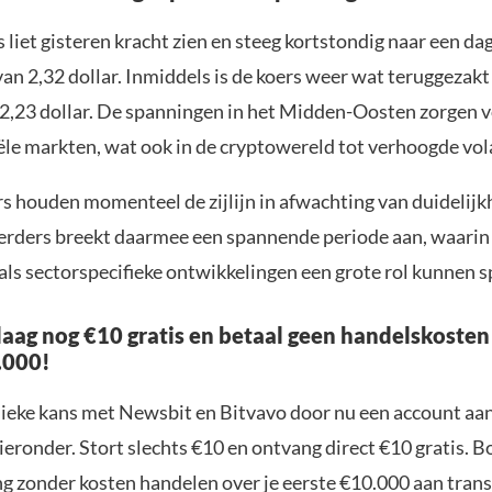
liet gisteren kracht zien en steeg kortstondig naar een dag
an 2,32 dollar. Inmiddels is de koers weer wat teruggezakt
2,23 dollar. De spanningen in het Midden-Oosten zorgen 
ële markten, wat ook in de cryptowereld tot verhoogde volat
rs houden momenteel de zijlijn in afwachting van duidelijk
rders breekt daarmee een spannende periode aan, waarin
als sectorspecifieke ontwikkelingen een grote rol kunnen s
aag nog €10 gratis en betaal geen handelskosten
.000!
nieke kans met Newsbit en Bitvavo door nu een account aa
ieronder. Stort slechts €10 en ontvang direct €10 gratis. 
ng zonder kosten handelen over je eerste €10.000 aan trans