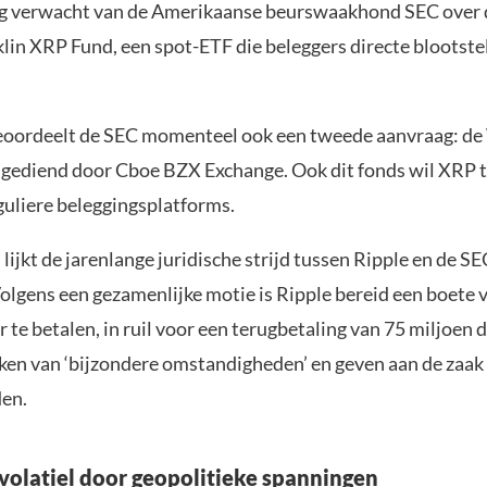
ng verwacht van de Amerikaanse beurswaakhond SEC over 
klin XRP Fund, een spot-ETF die beleggers directe blootste
eoordeelt de SEC momenteel ook een tweede aanvraag: d
ngediend door Cboe BZX Exchange. Ook dit fonds wil XRP t
guliere beleggingsplatforms.
d lijkt de jarenlange juridische strijd tussen Ripple en de S
Volgens een gezamenlijke motie is Ripple bereid een boete 
r te betalen, in ruil voor een terugbetaling van 75 miljoen d
ken van ‘bijzondere omstandigheden’ en geven aan de zaak d
den.
volatiel door geopolitieke spanningen