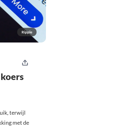
Ripple
 koers
ik, terwijl
kking met de