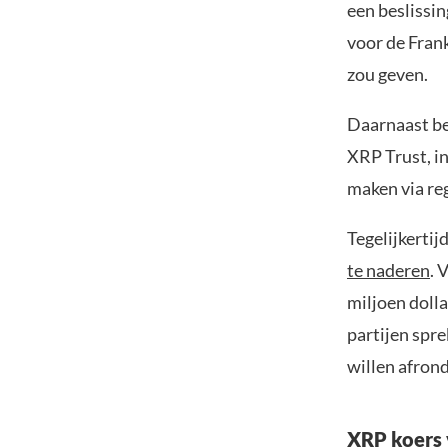
een beslissi
voor de Fran
zou geven.
Daarnaast b
XRP Trust, i
maken via re
Tegelijkertij
te naderen
. 
miljoen dolla
partijen spre
willen afron
XRP koers 