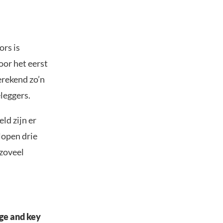
ors is
or het eerst
erekend zo’n
leggers.
ld zijn er
lopen drie
 zoveel
age and key