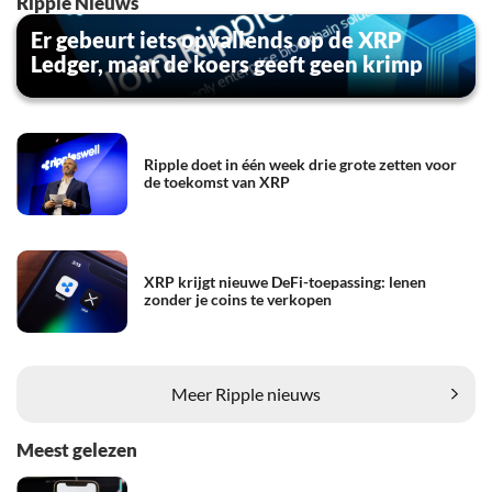
Ripple Nieuws
Er gebeurt iets opvallends op de XRP
Ledger, maar de koers geeft geen krimp
Ripple doet in één week drie grote zetten voor
de toekomst van XRP
XRP krijgt nieuwe DeFi-toepassing: lenen
zonder je coins te verkopen
Meer Ripple nieuws
Meest gelezen