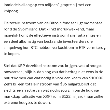
inmiddels allang op een miljoen,” grapte hij met een
knipoog.
De totale instroom van de Bitcoin fondsen ligt momenteel
rond de $36 miljard. Dat klinkt indrukwekkend, maar
mogelijk komt de effectieve instroom lager uit aangezien
een deel afkomstig van bestaande investeerders die
simpelweg hun
BTC
hebben verkocht om in
ETF
vorm terug
te kopen.
Stel dat XRP dezelfde instroom zou krijgen, wat al hoogst
onwaarschijnlijk is, dan nog zou dat bedrag niet eens in de
buurt komen van wat nodig is voor een koers van $10.000.
Zelfs bij een totale instroom van $36 miljard, blijft dat
slechts een fractie van wat nodig zou zijn om de huidige
marktkapitalisatie van XRP (ruim $122 miljard) naar zulke
extreme hoogtes te duwen.