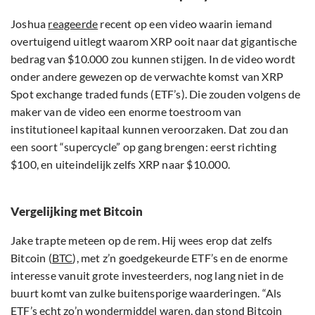
Joshua
reageerde
recent op een video waarin iemand
overtuigend uitlegt waarom XRP ooit naar dat gigantische
bedrag van $10.000 zou kunnen stijgen. In de video wordt
onder andere gewezen op de verwachte komst van XRP
Spot exchange traded funds (ETF’s). Die zouden volgens de
maker van de video een enorme toestroom van
institutioneel kapitaal kunnen veroorzaken. Dat zou dan
een soort “supercycle” op gang brengen: eerst richting
$100, en uiteindelijk zelfs XRP naar $10.000.
Vergelijking met Bitcoin
Jake trapte meteen op de rem. Hij wees erop dat zelfs
Bitcoin (
BTC
), met z’n goedgekeurde ETF’s en de enorme
interesse vanuit grote investeerders, nog lang niet in de
buurt komt van zulke buitensporige waarderingen. “Als
ETF’s echt zo’n wondermiddel waren, dan stond Bitcoin