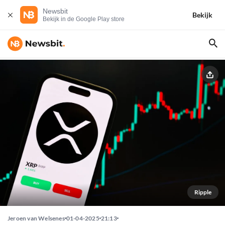
Newsbit
Bekijk
Bekijk in de Google Play store
Ripple
Jeroen van Welsenes
01-04-2025
21:13