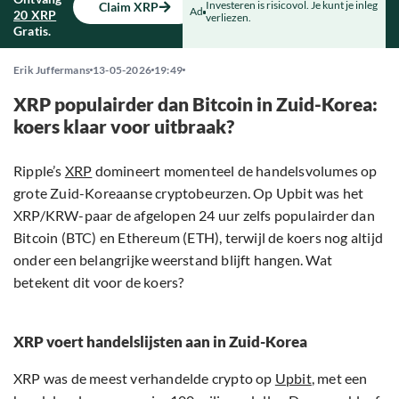
Investeren is risicovol. Je kunt je inleg
Claim XRP
Ad
20 XRP
verliezen.
Gratis.
Erik Juffermans
13-05-2026
19:49
XRP populairder dan Bitcoin in Zuid-Korea:
koers klaar voor uitbraak?
Ripple’s
XRP
domineert momenteel de handelsvolumes op
grote Zuid-Koreaanse cryptobeurzen. Op Upbit was het
XRP/KRW-paar de afgelopen 24 uur zelfs populairder dan
Bitcoin (BTC) en Ethereum (ETH), terwijl de koers nog altijd
onder een belangrijke weerstand blijft hangen. Wat
betekent dit voor de koers?
XRP voert handelslijsten aan in Zuid-Korea
XRP was de meest verhandelde crypto op
Upbit
, met een