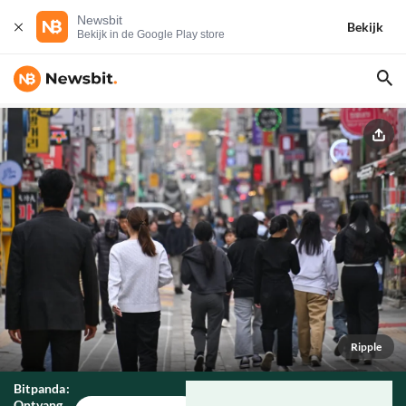
Newsbit
Bekijk
Bekijk in de Google Play store
Ripple
Bitpanda:
Ontvang