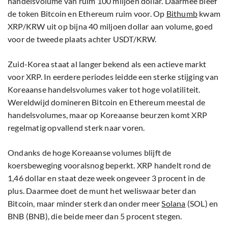
handelsvolume van ruim 100 miljoen dollar. Daarmee bleef
de token Bitcoin en Ethereum ruim voor. Op
Bithumb
kwam
XRP/KRW uit op bijna 40 miljoen dollar aan volume, goed
voor de tweede plaats achter USDT/KRW.
Zuid-Korea staat al langer bekend als een actieve markt
voor XRP. In eerdere periodes leidde een sterke stijging van
Koreaanse handelsvolumes vaker tot hoge volatiliteit.
Wereldwijd domineren Bitcoin en Ethereum meestal de
handelsvolumes, maar op Koreaanse beurzen komt XRP
regelmatig opvallend sterk naar voren.
Ondanks de hoge Koreaanse volumes blijft de
koersbeweging vooralsnog beperkt. XRP handelt rond de
1,46 dollar en staat deze week ongeveer 3 procent in de
plus. Daarmee doet de munt het weliswaar beter dan
Bitcoin, maar minder sterk dan onder meer
Solana
(SOL) en
BNB (BNB), die beide meer dan 5 procent stegen.