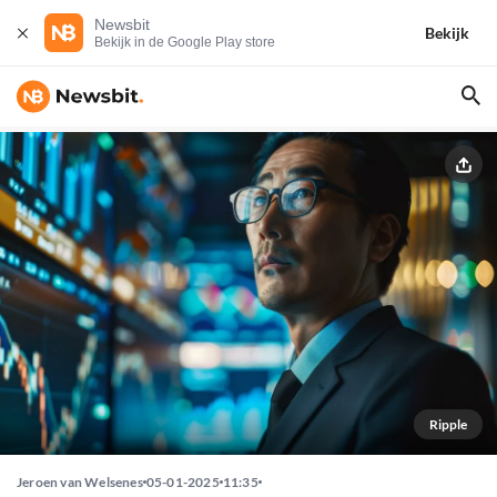
Newsbit
Bekijk
Bekijk in de Google Play store
Ripple
Jeroen van Welsenes
05-01-2025
11:35