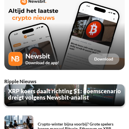
Ripple Nieuws
XRP koers daalt richting $1: doemscenario
dreigt volgens Newsbit-analist
Crypto-winter bijna voorbij? Grote spelers
kopen massaal Bitcoin, Ethereum en XRP