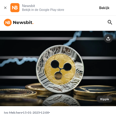
Newsbit
Bekijk
Bekijk in de Google Play store
Ripple
Ivo Melchers
15-01-2025
12:00