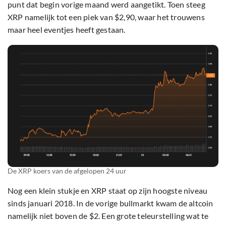
punt dat begin vorige maand werd aangetikt. Toen steeg
XRP namelijk tot een piek van $2,90, waar het trouwens
maar heel eventjes heeft gestaan.
De XRP koers van de afgelopen 24 uur
Nog een klein stukje en XRP staat op zijn hoogste niveau
sinds januari 2018. In de vorige bullmarkt kwam de altcoin
namelijk niet boven de $2. Een grote teleurstelling wat te